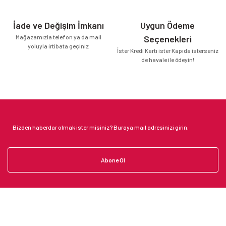
İade ve Değişim İmkanı
Uygun Ödeme
Mağazamızla telefon ya da mail
Seçenekleri
yoluyla irtibata geçiniz
İster Kredi Kartı ister Kapıda isterseniz
de havale ile ödeyin!
Abone Ol