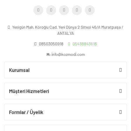
Yenigün Mah. Köroğlu Cad. Yeni Dünya 2 Sitesi 46/A Muratpaşa /
ANTALYA
08503050918
05438843618
M:
info@kozmodi.com
Kurumsal
Müşteri Hizmetleri
Formlar / Üyelik