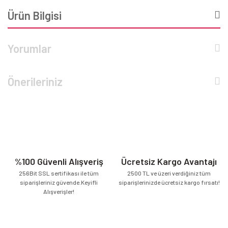
Ürün Bilgisi
Yorumlar
Önerileriniz
%100 Güvenli Alışveriş
Ücretsiz Kargo Avantajı
256Bit SSL sertifikası ile tüm
2500 TL ve üzeri verdiğiniz tüm
siparişleriniz güvende.Keyifli
siparişlerinizde ücretsiz kargo fırsatı!
Alışverişler!