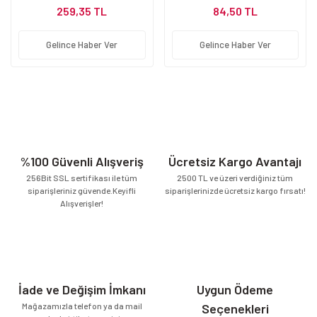
259,35 TL
84,50 TL
Gelince Haber Ver
Gelince Haber Ver
%100 Güvenli Alışveriş
Ücretsiz Kargo Avantajı
256Bit SSL sertifikası ile tüm
2500 TL ve üzeri verdiğiniz tüm
siparişleriniz güvende.Keyifli
siparişlerinizde ücretsiz kargo fırsatı!
Alışverişler!
İade ve Değişim İmkanı
Uygun Ödeme
Mağazamızla telefon ya da mail
Seçenekleri