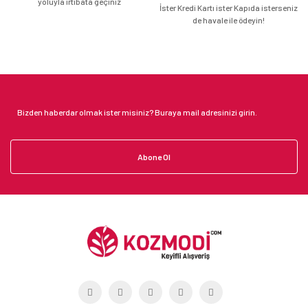
yoluyla irtibata geçiniz
İster Kredi Kartı ister Kapıda isterseniz
de havale ile ödeyin!
Abone Ol