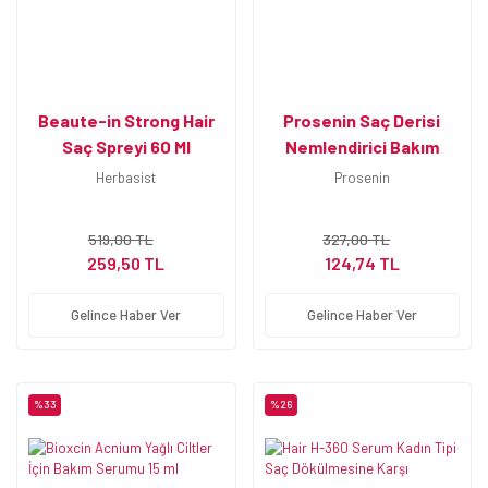
Beaute-in Strong Hair
Prosenin Saç Derisi
Saç Spreyi 60 Ml
Nemlendirici Bakım
Serumu 50 ml
Herbasist
Prosenin
519,00 TL
327,00 TL
259,50 TL
124,74 TL
Gelince Haber Ver
Gelince Haber Ver
%33
%26