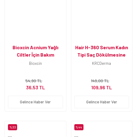
Bioxcin Acnium Yağlı
Hair H-360 Serum Kadın
Ciltler İçin Bakım
Tipi Saç Dökülmesine
Serumu 15 ml
Karşı
Bioxcin
KRCDerma
54,90 TL
149,00 TL
36,53 TL
109,96 TL
Gelince Haber Ver
Gelince Haber Ver
%33
%44