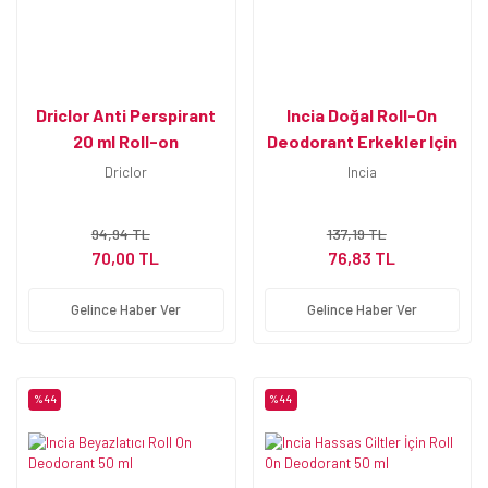
Driclor Anti Perspirant
Incia Doğal Roll-On
20 ml Roll-on
Deodorant Erkekler Için
50 ml
Driclor
Incia
94,94 TL
137,19 TL
70,00 TL
76,83 TL
Gelince Haber Ver
Gelince Haber Ver
%44
%44