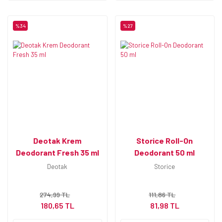
%34
%27
Deotak Krem
Storice Roll-On
Deodorant Fresh 35 ml
Deodorant 50 ml
Deotak
Storice
274,99 TL
111,86 TL
180,65 TL
81,98 TL