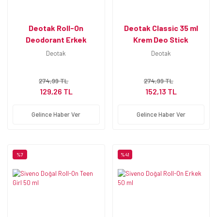
Deotak Roll-On
Deotak Classic 35 ml
Deodorant Erkek
Krem Deo Stick
Orginal 35 ml
Deotak
Deotak
274,99 TL
274,99 TL
129,26 TL
152,13 TL
Gelince Haber Ver
Gelince Haber Ver
%7
%41