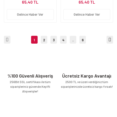
65,40 TL
65,40 TL
Gelince Haber Ver
Gelince Haber Ver
1
2
3
4
..
6
%100 Güvenli Alışveriş
Ücretsiz Kargo Avantajı
256Bit SSL sertifikası ile tüm
2500 TL ve üzeri verdiğiniz tüm
siparişleriniz güvende.Keyifli
siparişlerinizde ücretsiz kargo fırsatı!
Alışverişler!