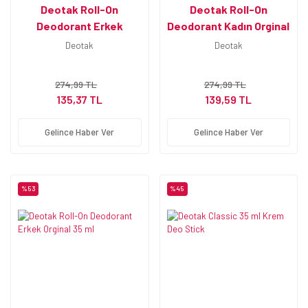
Deotak Roll-On
Deotak Roll-On
Deodorant Erkek
Deodorant Kadın Orginal
Invisible 35 ml
35 ml
Deotak
Deotak
274,99 TL
274,99 TL
135,37 TL
139,59 TL
Gelince Haber Ver
Gelince Haber Ver
%53
%45