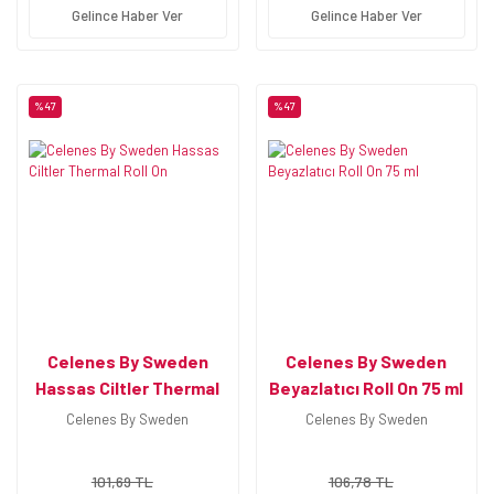
Gelince Haber Ver
Gelince Haber Ver
%47
%47
Celenes By Sweden
Celenes By Sweden
Hassas Ciltler Thermal
Beyazlatıcı Roll On 75 ml
Roll On
Celenes By Sweden
Celenes By Sweden
101,69 TL
106,78 TL