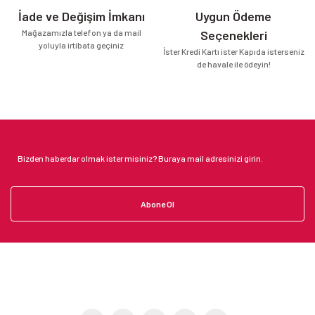
İade ve Değişim İmkanı
Uygun Ödeme
Mağazamızla telefon ya da mail
Seçenekleri
yoluyla irtibata geçiniz
İster Kredi Kartı ister Kapıda isterseniz
de havale ile ödeyin!
Abone Ol