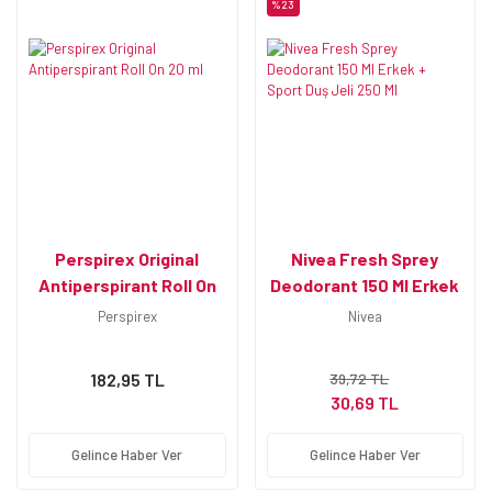
%23
Perspirex Original
Nivea Fresh Sprey
Antiperspirant Roll On
Deodorant 150 Ml Erkek
20 ml
+ Sport Duş Jeli 250 Ml
Perspirex
Nivea
182,95 TL
39,72 TL
30,69 TL
Gelince Haber Ver
Gelince Haber Ver