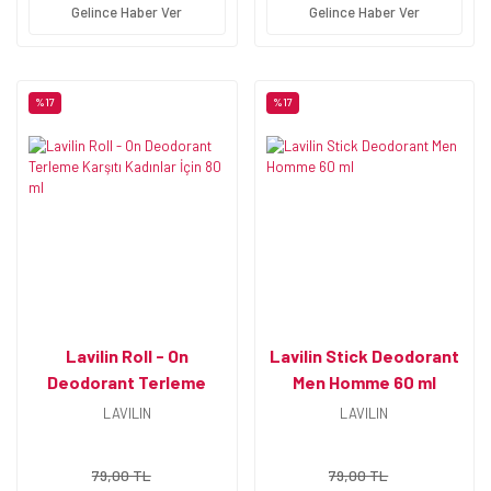
Gelince Haber Ver
Gelince Haber Ver
%17
%17
Lavilin Roll - On
Lavilin Stick Deodorant
Deodorant Terleme
Men Homme 60 ml
Karşıtı Kadınlar İçin 80
LAVILIN
LAVILIN
ml
79,00 TL
79,00 TL