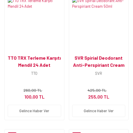
TTO TRX Terleme Karşıtı
SVR Spirial Deodorant
Mendil 24 Adet
Anti-Perspiriant Cream
50ml
TTO
SVR
260,00 TL
425,00 TL
100,00 TL
255,00 TL
Gelince Haber Ver
Gelince Haber Ver