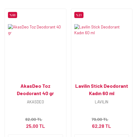
%60
%21
AkasDeo Toz
Lavilin Stick Deodorant
Deodorant 40 gr
Kadın 60 ml
AKASDEO
LAVILIN
62,00 TL
79,00 TL
25,00 TL
62,28 TL