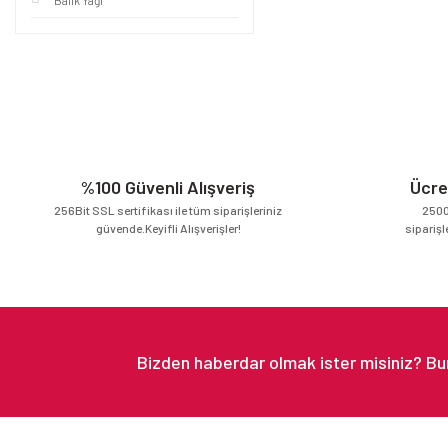
Balık Yağı
%100 Güvenli Alışveriş
Ücre
256Bit SSL sertifikası ile tüm siparişleriniz
2500
güvende.Keyifli Alışverişler!
siparişl