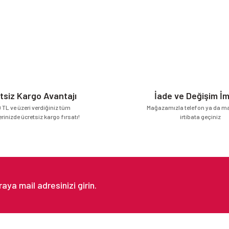
tsiz Kargo Avantajı
İade ve Değişim İ
 TL ve üzeri verdiğiniz tüm
Mağazamızla telefon ya da mai
erinizde ücretsiz kargo fırsatı!
irtibata geçiniz