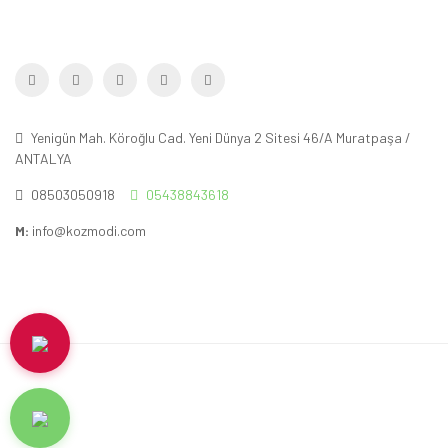
Yenigün Mah. Köroğlu Cad. Yeni Dünya 2 Sitesi 46/A Muratpaşa /
ANTALYA
08503050918
05438843618
M:
info@kozmodi.com