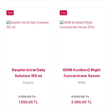
%50
%20
Darphin Intral Daily
ISDIN Acniben2 Night
Solution 150 ml
Concentrate Serum
27ml
Darphin
ISDIN
2.990,00 TL
2.500,00 TL
1.500,00 TL
2.000,00 TL