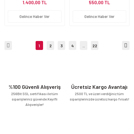
1.400,00 TL
550,00 TL
Gelince Haber Ver
Gelince Haber Ver
1
2
3
4
..
22
%100 Güvenli Alışveriş
Ücretsiz Kargo Avantajı
256Bit SSL sertifikası ile tüm
2500 TL ve üzeri verdiğiniz tüm
siparişleriniz güvende.Keyifli
siparişlerinizde ücretsiz kargo fırsatı!
Alışverişler!