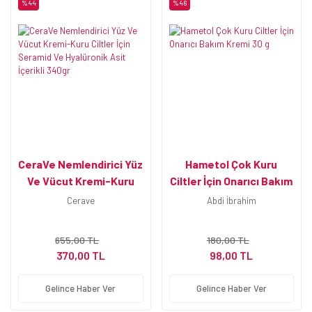
%44
%46
CeraVe Nemlendirici Yüz
Hametol Çok Kuru
Ve Vücut Kremi-Kuru
Ciltler İçin Onarıcı Bakım
Ciltler İçin Seramid Ve
Kremi 30 g
Cerave
Abdi İbrahim
Hyalüronik Asit İçerikli
340gr
655,00 TL
180,00 TL
370,00 TL
98,00 TL
Gelince Haber Ver
Gelince Haber Ver