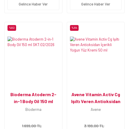
Gelince Haber Ver
Gelince Haber Ver
%82
%64
Bioderma Atoderm 2-
Avene Vitamin Activ Cg
in-1 Body Oil 150 ml
Işıltı Veren Antioksidan
SKT:02/2026
İçerikli Yoğun Yüz Kremi
Bioderma
Avene
50 ml
1.699,00 TL
3.199,00 TL