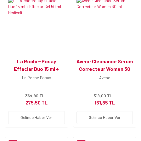
La Roche-Posay
Avene Cleanance Serum
Effaclar Duo 15 ml +
Correcteur Women 30
Effaclar Gel 50 ml
ml
La Roche Posay
Avene
Hediyeli
364,90 TL
319,00 TL
275,50 TL
161,85 TL
Gelince Haber Ver
Gelince Haber Ver