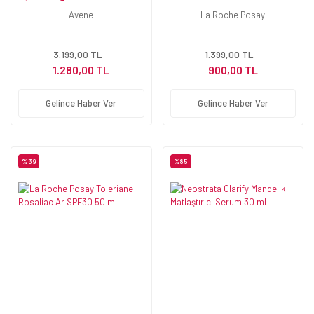
40 ml
Nemlendirici Krem 40 ml
Avene
La Roche Posay
3.199,00 TL
1.399,00 TL
1.280,00 TL
900,00 TL
Gelince Haber Ver
Gelince Haber Ver
%39
%85