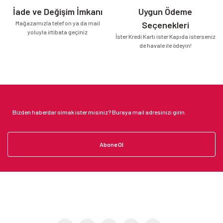
İade ve Değişim İmkanı
Uygun Ödeme
Mağazamızla telefon ya da mail
Seçenekleri
yoluyla irtibata geçiniz
İster Kredi Kartı ister Kapıda isterseniz
de havale ile ödeyin!
Abone Ol