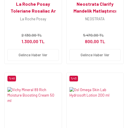
La Roche Posay
Neostrata Clarify
Toleriane Rosaliac Ar
Mandelik Matlaştırıcı
SPF30 50 ml
Serum 30 ml
La Roche Posay
NEOSTRATA
2.130,00 TL
5.470,00 TL
1.300,00 TL
800,00 TL
Gelince Haber Ver
Gelince Haber Ver
%40
%43