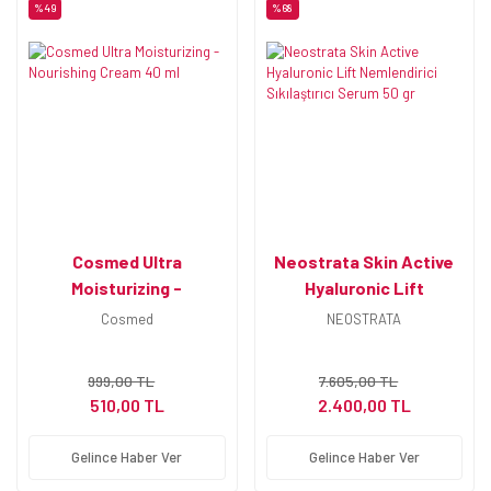
%49
%68
Cosmed Ultra
Neostrata Skin Active
Moisturizing -
Hyaluronic Lift
Nourishing Cream 40 ml
Nemlendirici Sıkılaştırıcı
Cosmed
NEOSTRATA
Serum 50 gr
999,00 TL
7.605,00 TL
510,00 TL
2.400,00 TL
Gelince Haber Ver
Gelince Haber Ver