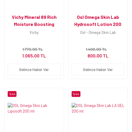
Vichy Mineral 89 Rich
Osl Omega Skin Lab
Moisture Boosting
Hydrosoft Lotion 200
Cream 50 ml
ml
Vichy
Osl - Omega Skin Lab
1.770,00 TL
1.400,00 TL
1.065,00 TL
800,00 TL
Gelince Haber Ver
Gelince Haber Ver
%44
%44