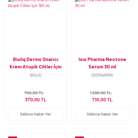
Bioliq Dermo Onarıcı
Isıs Pharma Neotone
Krem Atopik Ciltler İçin
Serum 30 ml
180 ml
BIOLIQ
ISISPHARMA
750,00 TL
1.296,00 TL
370,00 TL
710,00 TL
Gelince Haber Ver
Gelince Haber Ver