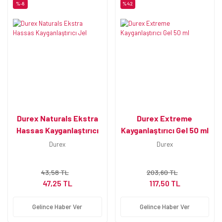
%-8
%42
Durex Naturals Ekstra
Durex Extreme
Hassas Kayganlaştırıcı
Kayganlaştırıcı Gel 50 ml
Jel
Durex
Durex
43,58 TL
203,60 TL
47,25 TL
117,50 TL
Gelince Haber Ver
Gelince Haber Ver