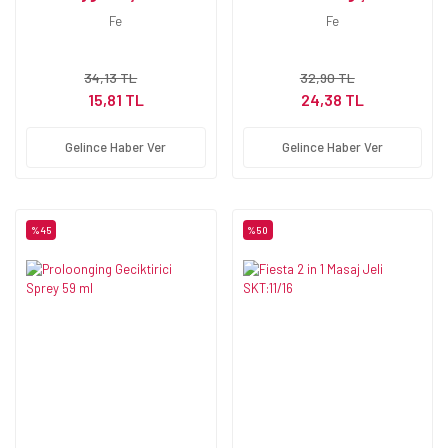
Lubrıcatıng Jel 100 ml
Aromalı Jel 100 ml
Fe
Fe
34,13 TL
32,90 TL
15,81 TL
24,38 TL
Gelince Haber Ver
Gelince Haber Ver
%45
%50