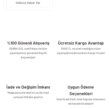
Gelince Haber Ver
%100 Güvenli Alışveriş
Ücretsiz Kargo Avantajı
256Bit SSL sertifikası ile tüm
2500 TL ve üzeri verdiğiniz tüm
siparişleriniz güvende.Keyifli
siparişlerinizde ücretsiz kargo fırsatı!
Alışverişler!
İade ve Değişim İmkanı
Uygun Ödeme
Mağazamızla telefon ya da mail
Seçenekleri
yoluyla irtibata geçiniz
İster Kredi Kartı ister Kapıda isterseniz
de havale ile ödeyin!