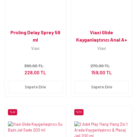
Proling Delay Sprey 59
Viaxi Glide
ml
Kayganlaştırıcı Anal A+
100 ml
Viaxi
Viaxi
390,00 TL
270,00 TL
228,00 TL
159,00 TL
Sepete Ekle
Sepete Ekle
%41
%72