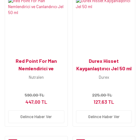
Red Point For Man
Durex Hisset
Nemlendirici ve
Kayganlaştırıcı Jel 50 ml
Canlandırıcı Jel 50 ml
Nutralen
Durex
590,00 TL
225,00 TL
447,00 TL
127,63 TL
Gelince Haber Ver
Gelince Haber Ver