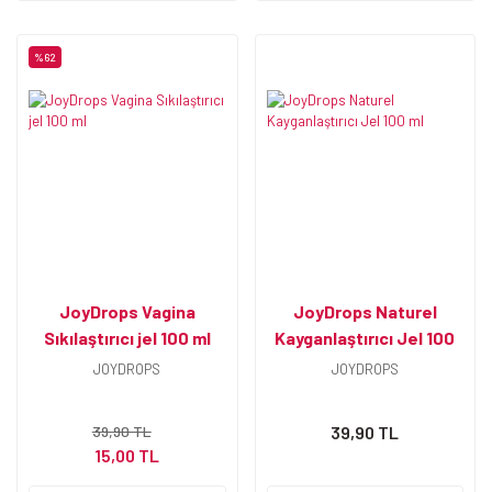
%62
JoyDrops Vagina
JoyDrops Naturel
Sıkılaştırıcı jel 100 ml
Kayganlaştırıcı Jel 100
ml
JOYDROPS
JOYDROPS
39,90 TL
39,90 TL
15,00 TL