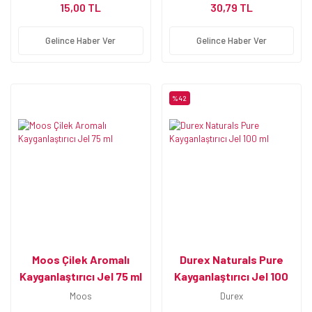
15,00 TL
30,79 TL
Gelince Haber Ver
Gelince Haber Ver
%42
Moos Çilek Aromalı
Durex Naturals Pure
Kayganlaştırıcı Jel 75 ml
Kayganlaştırıcı Jel 100
ml
Moos
Durex