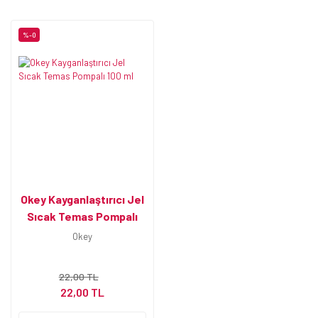
%-0
Okey Kayganlaştırıcı Jel
Sıcak Temas Pompalı
100 ml
Okey
22,00 TL
22,00 TL