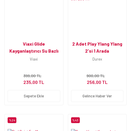
Viaxi Glide
2 Adet Play Ylang Ylang
Kayganlaştırıcı Su Bazlı
2'si 1 Arada
Jel Sade 200 ml
Kayganlaştırıcı & Masaj
Viaxi
Durex
Jeli 200 ml
399,00 TL
900,00 TL
235,00 TL
256,00 TL
Sepete Ekle
Gelince Haber Ver
%24
%43