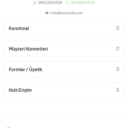
08503050918
05438843618
M:
info@kozmodi.com
Kurumsal
Müşteri Hizmetleri
Formlar / Üyelik
Hızlı Erişim