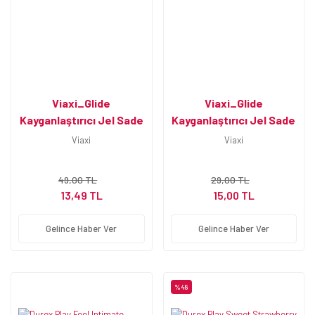
Viaxi_Glide
Viaxi_Glide
Kayganlaştırıcı Jel Sade
Kayganlaştırıcı Jel Sade
50 ml
5x5 ml
Viaxi
Viaxi
49,00 TL
29,00 TL
13,49 TL
15,00 TL
Gelince Haber Ver
Gelince Haber Ver
%48