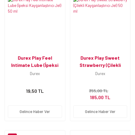
Durex Play Feel
Durex Play Sweet
Intimate Lube (İpeksi
Strawberry (Çilekli
Kayganlaştırıcı Jel) 50
Kayganlaştırıcı Jel) 50
Durex
Durex
ml
ml
19,50 TL
355,00 TL
185,00 TL
Gelince Haber Ver
Gelince Haber Ver