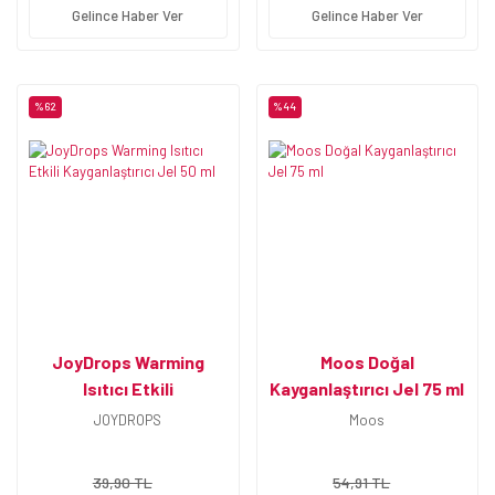
Gelince Haber Ver
Gelince Haber Ver
%62
%44
JoyDrops Warming
Moos Doğal
Isıtıcı Etkili
Kayganlaştırıcı Jel 75 ml
Kayganlaştırıcı Jel 50 ml
JOYDROPS
Moos
39,90 TL
54,91 TL