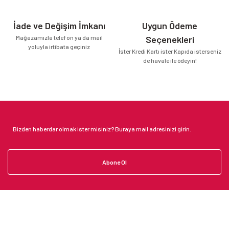
İade ve Değişim İmkanı
Uygun Ödeme
Mağazamızla telefon ya da mail
Seçenekleri
yoluyla irtibata geçiniz
İster Kredi Kartı ister Kapıda isterseniz
de havale ile ödeyin!
Abone Ol