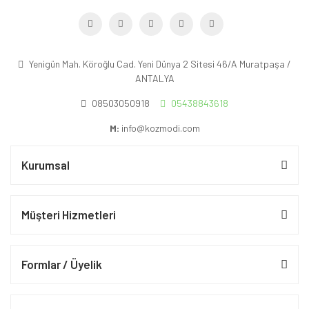
Yenigün Mah. Köroğlu Cad. Yeni Dünya 2 Sitesi 46/A Muratpaşa /
ANTALYA
08503050918
05438843618
M:
info@kozmodi.com
Kurumsal
Müşteri Hizmetleri
Formlar / Üyelik