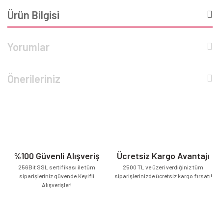
Ürün Bilgisi
Yorumlar
Önerileriniz
%100 Güvenli Alışveriş
Ücretsiz Kargo Avantajı
256Bit SSL sertifikası ile tüm
2500 TL ve üzeri verdiğiniz tüm
siparişleriniz güvende.Keyifli
siparişlerinizde ücretsiz kargo fırsatı!
Alışverişler!