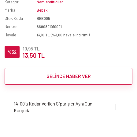
Kategori
Nemlendiriciler
Marka
Bebak
Stok Kodu
BEB005
Barkod
8690841010041
Havale
13,10 TL (%3,00 havale indirimi)
19,95 TL
%32
13,50 TL
GELİNCE HABER VER
14:00'a Kadar Verilen Siparişler Aynı Gün
Kargoda