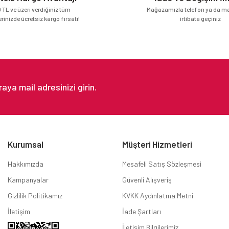
 TL ve üzeri verdiğiniz tüm
Mağazamızla telefon ya da mai
erinizde ücretsiz kargo fırsatı!
irtibata geçiniz
Gönder
Kurumsal
Müşteri Hizmetleri
Hakkımızda
Mesafeli Satış Sözleşmesi
Kampanyalar
Güvenli Alışveriş
Gizlilik Politikamız
KVKK Aydınlatma Metni
İletişim
İade Şartları
İletişim Bilgilerimiz