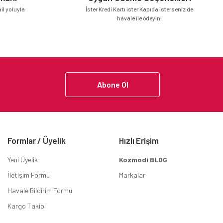
l yoluyla
İster Kredi Kartı ister Kapıda isterseniz de
havale ile ödeyin!
Abone Ol
Formlar / Üyelik
Hızlı Erişim
Yeni Üyelik
Kozmodi BLOG
İletişim Formu
Markalar
Havale Bildirim Formu
Kargo Takibi