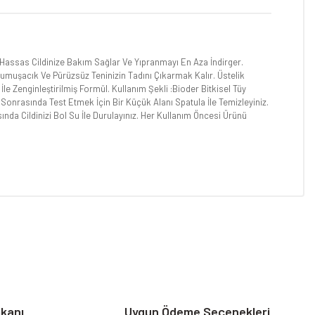
zü Hassas Cildinize Bakım Sağlar Ve Yıpranmayı En Aza İndirger.
Yumuşacık Ve Pürüzsüz Teninizin Tadını Çıkarmak Kalır. Üstelik
İle Zenginleştirilmiş Formül. Kullanım Şekli :Bioder Bitkisel Tüy
onrasında Test Etmek İçin Bir Küçük Alanı Spatula İle Temizleyiniz.
a Cildinizi Bol Su İle Durulayınız. Her Kullanım Öncesi Ürünü
niz.
mkanı
Uygun Ödeme Seçenekleri