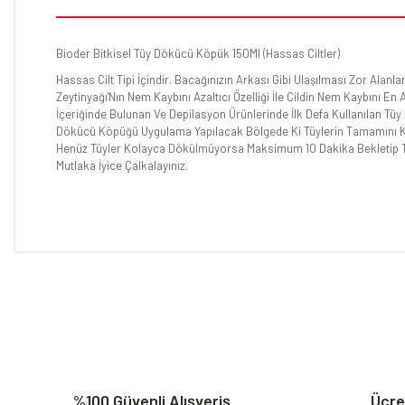
Bioder Bitkisel Tüy Dökücü Köpük 150Ml (Hassas Ciltler)
Hassas Cilt Tipi İçindir. Bacağınızın Arkası Gibi Ulaşılması Zor Alan
Zeytinyağı'Nın Nem Kaybını Azaltıcı Özelliği İle Cildin Nem Kaybını 
İçeriğinde Bulunan Ve Depilasyon Ürünlerinde İlk Defa Kullanılan Tüy A
Dökücü Köpüğü Uygulama Yapılacak Bölgede Ki Tüylerin Tamamını Kapa
Henüz Tüyler Kolayca Dökülmüyorsa Maksimum 10 Dakika Bekletip Temi
Mutlaka İyice Çalkalayınız.
Bu ürünün fiyat bilgisi, resim, ürün açıklamalarında ve diğer konular
Görüş ve önerileriniz için teşekkür ederiz.
Ürün resmi kalitesiz, bozuk veya görüntülenemiyor.
Ürün açıklamasında eksik bilgiler bulunuyor.
Ürün bilgilerinde hatalar bulunuyor.
Ürün fiyatı diğer sitelerden daha pahalı.
%100 Güvenli Alışveriş
Ücre