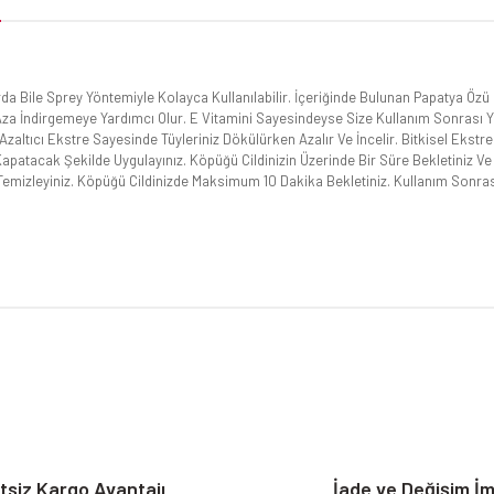
larda Bile Sprey Yöntemiyle Kolayca Kullanılabilir. İçeriğinde Bulunan Papatya Ö
En Aza İndirgemeye Yardımcı Olur. E Vitamini Sayesindeyse Size Kullanım Sonrası 
zaltıcı Ekstre Sayesinde Tüyleriniz Dökülürken Azalır Ve İncelir. Bitkisel Ekstre 
tacak Şekilde Uygulayınız. Köpüğü Cildinizin Üzerinde Bir Süre Bekletiniz Ve S
zleyiniz. Köpüğü Cildinizde Maksimum 10 Dakika Bekletiniz. Kullanım Sonrasınd
da yetersiz gördüğünüz noktaları öneri formunu kullanarak tarafımıza iletebilirsi
Bu ürüne ilk yorumu siz yapın!
Yorum Yaz
tsiz Kargo Avantajı
İade ve Değişim İ