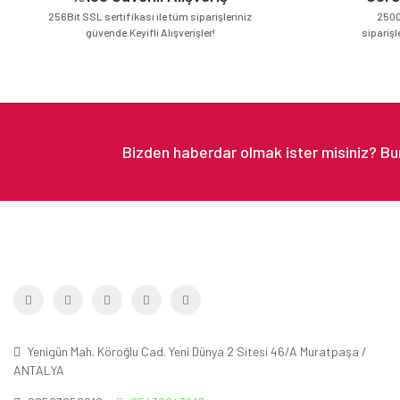
Bu ürüne benzer farklı alternatifler olmalı.
256Bit SSL sertifikası ile tüm siparişleriniz
2500
güvende.Keyifli Alışverişler!
siparişl
Yenigün Mah. Köroğlu Cad. Yeni Dünya 2 Sitesi 46/A Muratpaşa /
ANTALYA