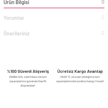
Ürün Bilgisi
Yorumlar
Önerileriniz
%100 Güvenli Alışveriş
Ücretsiz Kargo Avantajı
256Bit SSL sertifikası ile tüm
2500 TL ve üzeri verdiğiniz tüm
siparişleriniz güvende.Keyifli
siparişlerinizde ücretsiz kargo fırsatı!
Alışverişler!