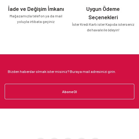
İade ve Değişim İmkanı
Uygun Ödeme
Mağazamızla telefon ya da mail
Seçenekleri
yoluyla irtibata geçiniz
İster Kredi Kartı ister Kapıda isterseniz
de havale ile ödeyin!
Abone Ol