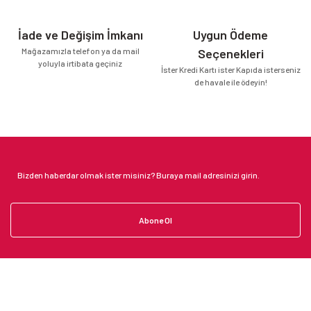
İade ve Değişim İmkanı
Uygun Ödeme
Mağazamızla telefon ya da mail
Seçenekleri
yoluyla irtibata geçiniz
İster Kredi Kartı ister Kapıda isterseniz
de havale ile ödeyin!
Abone Ol