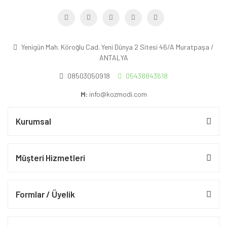
Yenigün Mah. Köroğlu Cad. Yeni Dünya 2 Sitesi 46/A Muratpaşa /
ANTALYA
08503050918
05438843618
M:
info@kozmodi.com
Kurumsal
Müşteri Hizmetleri
Formlar / Üyelik