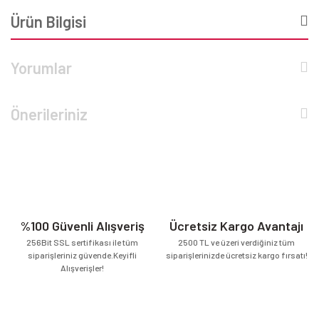
Ürün Bilgisi
Yorumlar
Önerileriniz
%100 Güvenli Alışveriş
Ücretsiz Kargo Avantajı
256Bit SSL sertifikası ile tüm
2500 TL ve üzeri verdiğiniz tüm
siparişleriniz güvende.Keyifli
siparişlerinizde ücretsiz kargo fırsatı!
Alışverişler!