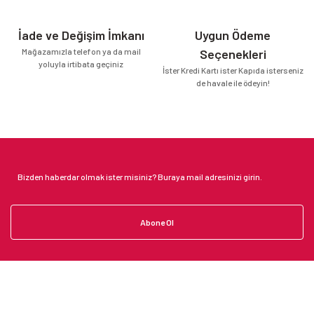
İade ve Değişim İmkanı
Uygun Ödeme
Mağazamızla telefon ya da mail
Seçenekleri
yoluyla irtibata geçiniz
İster Kredi Kartı ister Kapıda isterseniz
de havale ile ödeyin!
Abone Ol