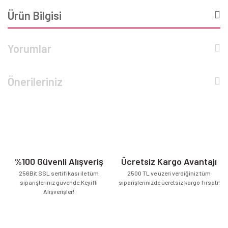
Ürün Bilgisi
Yorumlar
Önerileriniz
%100 Güvenli Alışveriş
Ücretsiz Kargo Avantajı
256Bit SSL sertifikası ile tüm
2500 TL ve üzeri verdiğiniz tüm
siparişleriniz güvende.Keyifli
siparişlerinizde ücretsiz kargo fırsatı!
Alışverişler!