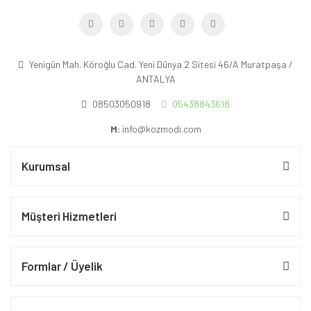
Yenigün Mah. Köroğlu Cad. Yeni Dünya 2 Sitesi 46/A Muratpaşa /
ANTALYA
08503050918
05438843618
M:
info@kozmodi.com
Kurumsal
Müşteri Hizmetleri
Formlar / Üyelik