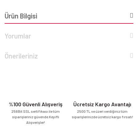
Ürün Bilgisi
Yorumlar
Önerileriniz
%100 Güvenli Alışveriş
Ücretsiz Kargo Avantajı
256Bit SSL sertifikası ile tüm
2500 TL ve üzeri verdiğiniz tüm
siparişleriniz güvende.Keyifli
siparişlerinizde ücretsiz kargo fırsatı!
Alışverişler!