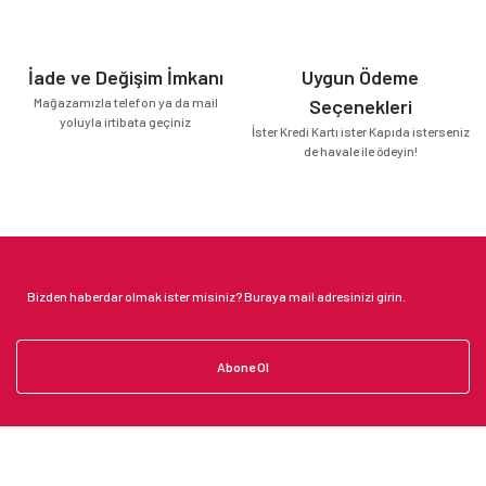
İade ve Değişim İmkanı
Uygun Ödeme
Mağazamızla telefon ya da mail
Seçenekleri
yoluyla irtibata geçiniz
İster Kredi Kartı ister Kapıda isterseniz
de havale ile ödeyin!
Abone Ol