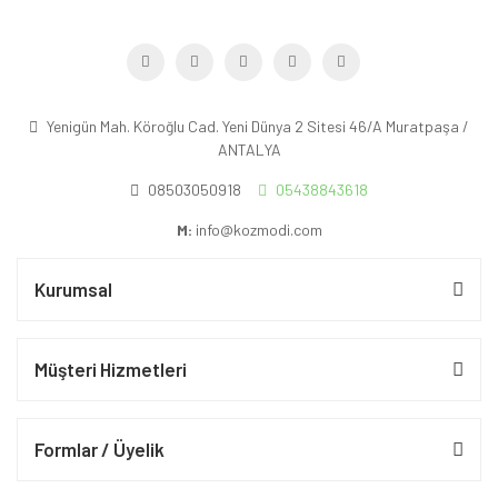
Yenigün Mah. Köroğlu Cad. Yeni Dünya 2 Sitesi 46/A Muratpaşa /
ANTALYA
08503050918
05438843618
M:
info@kozmodi.com
Kurumsal
Müşteri Hizmetleri
Formlar / Üyelik