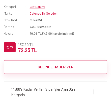
Kategori
Cilt Bakımı
Marka
Celenes By Sweden
Stok Kodu
CLN4851
Barkod
7350104248512
Havale
70,06 TL (%3,00 havale indirimi)
137,29 TL
%47
72,23 TL
GELİNCE HABER VER
14:00'a Kadar Verilen Siparişler Aynı Gün
Kargoda