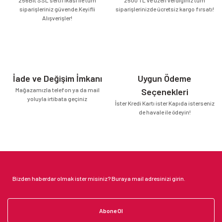
siparişleriniz güvende.Keyifli
siparişlerinizde ücretsiz kargo fırsatı!
Alışverişler!
İade ve Değişim İmkanı
Uygun Ödeme
Mağazamızla telefon ya da mail
Seçenekleri
yoluyla irtibata geçiniz
İster Kredi Kartı ister Kapıda isterseniz
de havale ile ödeyin!
Abone Ol