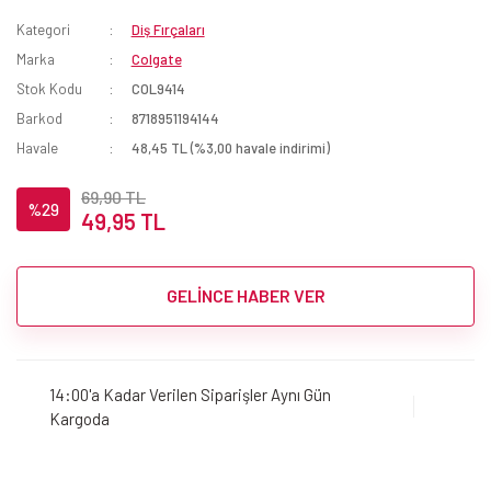
Kategori
Diş Fırçaları
Marka
Colgate
Stok Kodu
COL9414
Barkod
8718951194144
Havale
48,45 TL (%3,00 havale indirimi)
69,90 TL
%29
49,95 TL
GELİNCE HABER VER
14:00'a Kadar Verilen Siparişler Aynı Gün
Kargoda