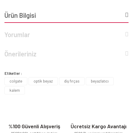
Ürün Bilgisi
Yorumlar
Önerileriniz
Etiketler :
colgate
optik beyaz
diş fırças
beyazlatıcı
kalem
%100 Güvenli Alışveriş
Ücretsiz Kargo Avantajı
256Bit SSL sertifikası ile tüm
2500 TL ve üzeri verdiğiniz tüm