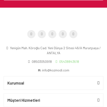
Yenigün Mah. Köroğlu Cad. Yeni Dünya 2 Sitesi 46/A Muratpaşa /
ANTALYA
08503050918
05438843618
M:
info@kozmodi.com
Kurumsal
Müşteri Hizmetleri