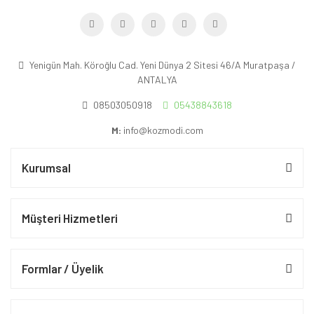
Yenigün Mah. Köroğlu Cad. Yeni Dünya 2 Sitesi 46/A Muratpaşa /
ANTALYA
08503050918
05438843618
M:
info@kozmodi.com
Kurumsal
Müşteri Hizmetleri
Formlar / Üyelik