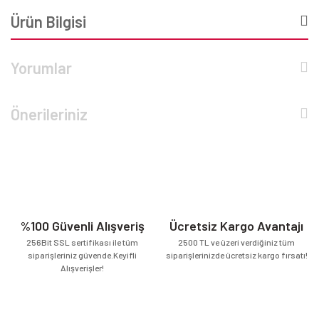
Ürün Bilgisi
Yorumlar
Önerileriniz
%100 Güvenli Alışveriş
Ücretsiz Kargo Avantajı
256Bit SSL sertifikası ile tüm
2500 TL ve üzeri verdiğiniz tüm
siparişleriniz güvende.Keyifli
siparişlerinizde ücretsiz kargo fırsatı!
Alışverişler!