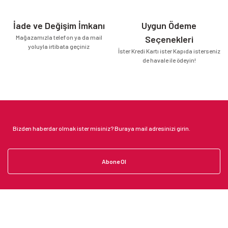
İade ve Değişim İmkanı
Uygun Ödeme
Mağazamızla telefon ya da mail
Seçenekleri
yoluyla irtibata geçiniz
İster Kredi Kartı ister Kapıda isterseniz
de havale ile ödeyin!
Abone Ol