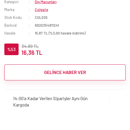
Kategori
Diş Macunları
Marka
Colgate
Stok Kodu
COL025
Barkod
6920354811241
Havale
15,87 TL (%3,00 havale indirimi)
34,89 TL
%53
16,36 TL
GELİNCE HABER VER
14:00'a Kadar Verilen Siparişler Aynı Gün
Kargoda