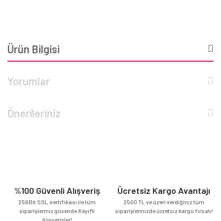
Ürün Bilgisi
Yorumlar
Önerileriniz
%100 Güvenli Alışveriş
Ücretsiz Kargo Avantajı
256Bit SSL sertifikası ile tüm
2500 TL ve üzeri verdiğiniz tüm
siparişleriniz güvende.Keyifli
siparişlerinizde ücretsiz kargo fırsatı!
Alışverişler!