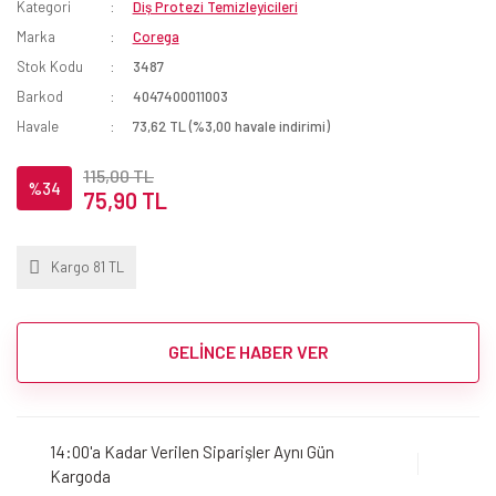
Kategori
Diş Protezi Temizleyicileri
Marka
Corega
Stok Kodu
3487
Barkod
4047400011003
Havale
73,62 TL (%3,00 havale indirimi)
115,00 TL
%34
75,90 TL
Kargo 81 TL
GELİNCE HABER VER
14:00'a Kadar Verilen Siparişler Aynı Gün
Kargoda