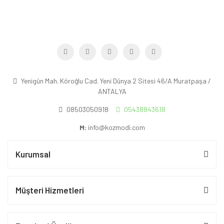
Yenigün Mah. Köroğlu Cad. Yeni Dünya 2 Sitesi 46/A Muratpaşa /
ANTALYA
08503050918
05438843618
M:
info@kozmodi.com
Kurumsal
Müşteri Hizmetleri