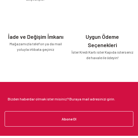
İade ve Değişim İmkanı
Uygun Ödeme
Mağazamızla telefon ya da mail
Seçenekleri
yoluyla irtibata geçiniz
İster Kredi Kartı ister Kapıda isterseniz
de havale ile ödeyin!
Abone Ol