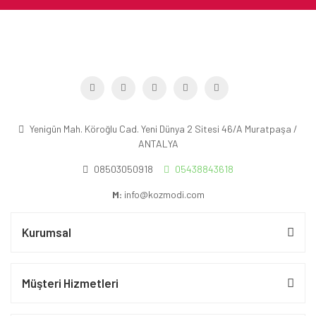
Yenigün Mah. Köroğlu Cad. Yeni Dünya 2 Sitesi 46/A Muratpaşa /
ANTALYA
08503050918
05438843618
M:
info@kozmodi.com
Kurumsal
Müşteri Hizmetleri