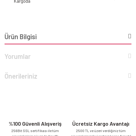
Kargoda
Ürün Bilgisi
Yorumlar
Önerileriniz
%100 Güvenli Alışveriş
Ücretsiz Kargo Avantajı
256Bit SSL sertifikası ile tüm
2500 TL ve üzeri verdiğiniz tüm
siparişleriniz güvende.Keyifli
siparişlerinizde ücretsiz kargo fırsatı!