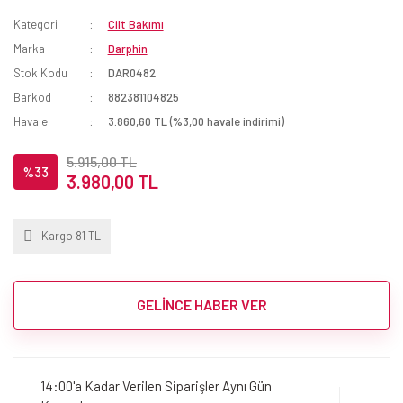
Kategori
Cilt Bakımı
Marka
Darphin
Stok Kodu
DAR0482
Barkod
882381104825
Havale
3.860,60 TL (%3,00 havale indirimi)
5.915,00 TL
%33
3.980,00 TL
Kargo 81 TL
GELİNCE HABER VER
14:00'a Kadar Verilen Siparişler Aynı Gün