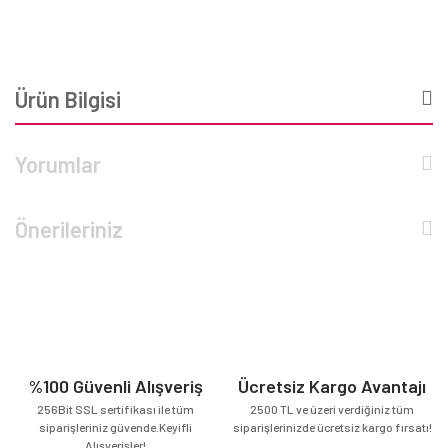
Ürün Bilgisi
Yorumlar
Önerileriniz
%100 Güvenli Alışveriş
Ücretsiz Kargo Avantajı
256Bit SSL sertifikası ile tüm
2500 TL ve üzeri verdiğiniz tüm
siparişleriniz güvende.Keyifli
siparişlerinizde ücretsiz kargo fırsatı!
Alışverişler!