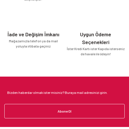
İade ve Değişim İmkanı
Uygun Ödeme
Mağazamızla telefon ya da mail
Seçenekleri
yoluyla irtibata geçiniz
İster Kredi Kartı ister Kapıda isterseniz
de havale ile ödeyin!
Abone Ol