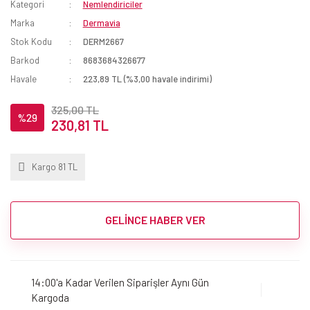
Kategori
Nemlendiriciler
Marka
Dermavia
Stok Kodu
DERM2667
Barkod
8683684326677
Havale
223,89 TL (%3,00 havale indirimi)
325,00 TL
%29
230,81 TL
Kargo 81 TL
GELİNCE HABER VER
14:00'a Kadar Verilen Siparişler Aynı Gün
Kargoda