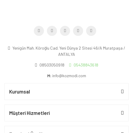
Yenigün Mah. Köroğlu Cad. Yeni Dünya 2 Sitesi 46/A Muratpaşa /
ANTALYA
08503050918
05438843618
M:
info@kozmodi.com
Kurumsal
Müşteri Hizmetleri