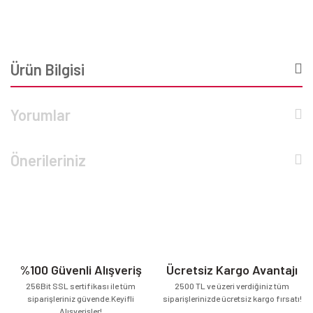
Ürün Bilgisi
Yorumlar
Önerileriniz
%100 Güvenli Alışveriş
Ücretsiz Kargo Avantajı
256Bit SSL sertifikası ile tüm
2500 TL ve üzeri verdiğiniz tüm
siparişleriniz güvende.Keyifli
siparişlerinizde ücretsiz kargo fırsatı!
Alışverişler!