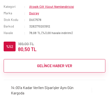
Kategori
Atopik Cilt Vücut Nemlendiricisi
Marka
Ducray
Stok Kodu
DUC7578
Barkod
3282770203912
Havale
78,08 TL (%3,00 havale indirimi)
169,00 TL
%52
80,50 TL
GELİNCE HABER VER
14:00'a Kadar Verilen Siparişler Aynı Gün
Kargoda