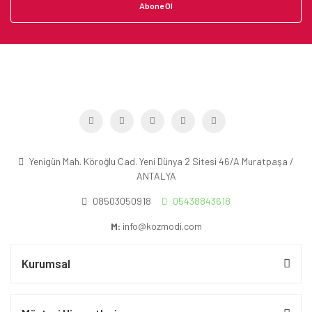
Abone Ol
Yenigün Mah. Köroğlu Cad. Yeni Dünya 2 Sitesi 46/A Muratpaşa /
ANTALYA
08503050918
05438843618
M:
info@kozmodi.com
Kurumsal