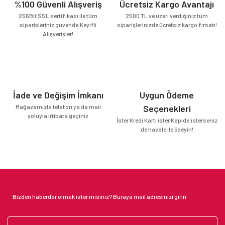
%100 Güvenli Alışveriş
Ücretsiz Kargo Avantajı
256Bit SSL sertifikası ile tüm
2500 TL ve üzeri verdiğiniz tüm
siparişleriniz güvende.Keyifli
siparişlerinizde ücretsiz kargo fırsatı!
Alışverişler!
İade ve Değişim İmkanı
Uygun Ödeme
Mağazamızla telefon ya da mail
Seçenekleri
yoluyla irtibata geçiniz
İster Kredi Kartı ister Kapıda isterseniz
de havale ile ödeyin!