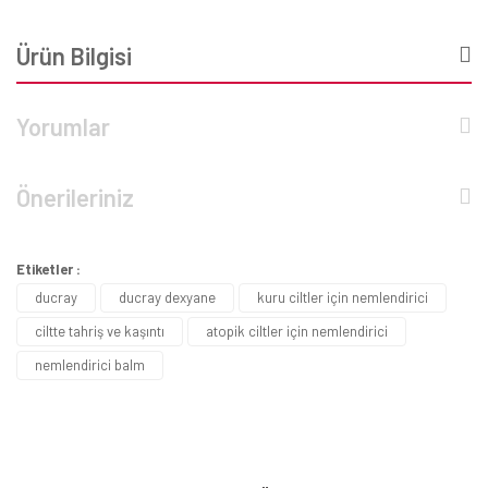
Ürün Bilgisi
Yorumlar
Önerileriniz
Etiketler :
ducray
ducray dexyane
kuru ciltler için nemlendirici
ciltte tahriş ve kaşıntı
atopik ciltler için nemlendirici
nemlendirici balm