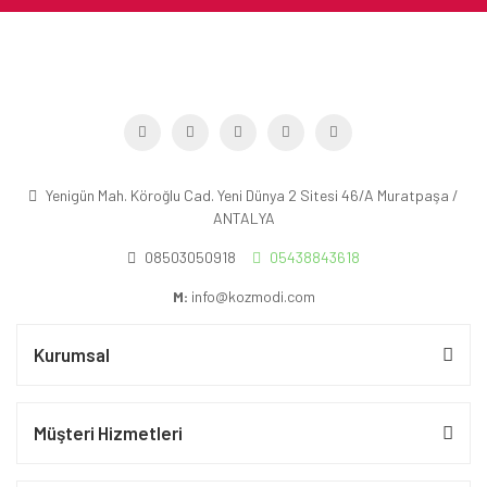
Yenigün Mah. Köroğlu Cad. Yeni Dünya 2 Sitesi 46/A Muratpaşa /
ANTALYA
08503050918
05438843618
M:
info@kozmodi.com
Kurumsal
Müşteri Hizmetleri