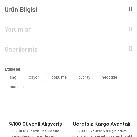
Ürün Bilgisi
Yorumlar
Önerileriniz
Etiketler :
saç
losyon
dökülme
ducray
neoptide
anacaps
%100 Güvenli Alışveriş
Ücretsiz Kargo Avantajı
256Bit SSL sertifikası ile tüm
2500 TL ve üzeri verdiğiniz tüm
siparişleriniz güvende.Keyifli
siparişlerinizde ücretsiz kargo fırsatı!