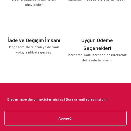
Alışverişler!
İade ve Değişim İmkanı
Uygun Ödeme
Mağazamızla telefon ya da mail
Seçenekleri
yoluyla irtibata geçiniz
İster Kredi Kartı ister Kapıda isterseniz
de havale ile ödeyin!
Abone Ol