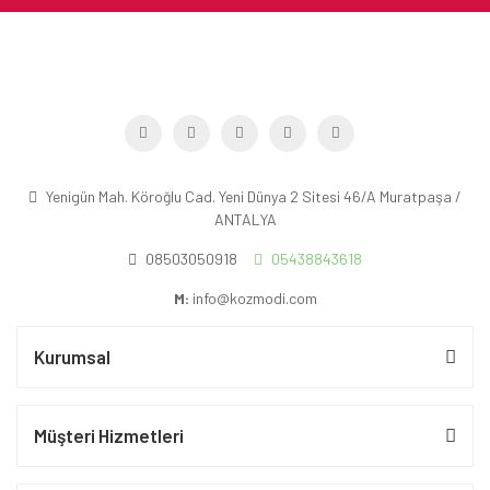
Yenigün Mah. Köroğlu Cad. Yeni Dünya 2 Sitesi 46/A Muratpaşa /
ANTALYA
08503050918
05438843618
M:
info@kozmodi.com
Kurumsal
Müşteri Hizmetleri