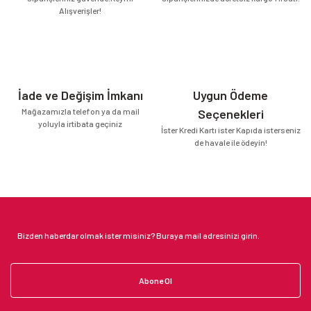
Alışverişler!
İade ve Değişim İmkanı
Uygun Ödeme
Mağazamızla telefon ya da mail
Seçenekleri
yoluyla irtibata geçiniz
İster Kredi Kartı ister Kapıda isterseniz
de havale ile ödeyin!
Abone Ol