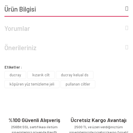
Ürün Bilgisi
Yorumlar
Önerileriniz
Etiketler :
ducray
kızarık cilt
ducray kelual ds
köpüren yüz temizleme jeli
pullanan ciltler
%100 Güvenli Alışveriş
Ücretsiz Kargo Avantajı
256Bit SSL sertifikası ile tüm
2500 TL ve üzeri verdiğiniz tüm
siparişleriniz güvende.Keyifli
siparişlerinizde ücretsiz kargo fırsatı!