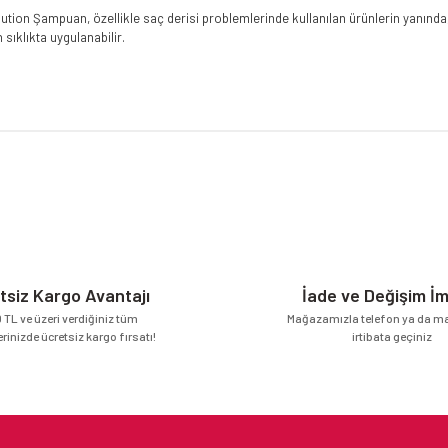
lution Şampuan, özellikle saç derisi problemlerinde kullanılan ürünlerin yanında
 sıklıkta uygulanabilir.
da yetersiz gördüğünüz noktaları öneri formunu kullanarak tarafımıza iletebilirsi
Bu ürüne ilk yorumu siz yapın!
Yorum Yaz
tsiz Kargo Avantajı
İade ve Değişim İ
 TL ve üzeri verdiğiniz tüm
Mağazamızla telefon ya da mai
erinizde ücretsiz kargo fırsatı!
irtibata geçiniz
Gönder