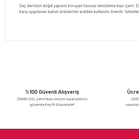
Saç derinizin doğal yapısını koruyan hassas temizleme bazı içerir. E
karşı uygulanan bakım ürünlerinin ardıdan kullanımı önerilir. İstenilen
Bu ürünün fiyat bilgisi, resim, ürün açıklamalarında ve diğer konular
Görüş ve önerileriniz için teşekkür ederiz.
Ürün resmi kalitesiz, bozuk veya görüntülenemiyor.
Ürün açıklamasında eksik bilgiler bulunuyor.
Ürün bilgilerinde hatalar bulunuyor.
Ürün fiyatı diğer sitelerden daha pahalı.
%100 Güvenli Alışveriş
Ücre
Bu ürüne benzer farklı alternatifler olmalı.
256Bit SSL sertifikası ile tüm siparişleriniz
2500
güvende.Keyifli Alışverişler!
siparişl