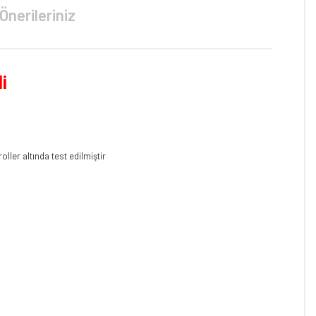
Önerileriniz
i
ller altında test edilmiştir