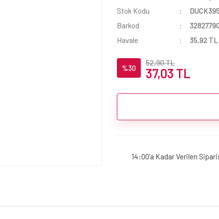
Stok Kodu
DUCK395
Barkod
3282779
Havale
35,92 TL 
52,90 TL
%30
37,03 TL
14:00'a Kadar Verilen Sipar