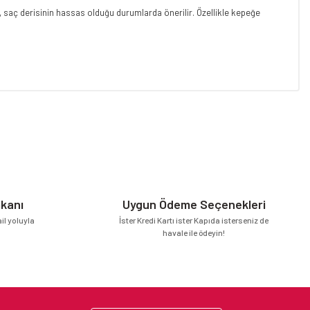
, saç derisinin hassas olduğu durumlarda önerilir. Özellikle kepeğe
niz.
mkanı
Uygun Ödeme Seçenekleri
l yoluyla
İster Kredi Kartı ister Kapıda isterseniz de
havale ile ödeyin!