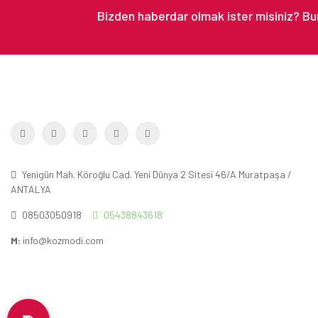
Yenigün Mah. Köroğlu Cad. Yeni Dünya 2 Sitesi 46/A Muratpaşa /
ANTALYA
08503050918
05438843618
M:
info@kozmodi.com