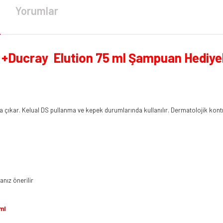
Yorumlar
+Ducray Elution 75 ml Şampuan Hediyel
taya çıkar. Kelual DS pullanma ve kepek durumlarında kullanılır. Dermatolojik kontro
nız önerilir
ml