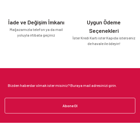
İade ve Değişim İmkanı
Uygun Ödeme
Mağazamızla telefon ya da mail
Seçenekleri
yoluyla irtibata geçiniz
İster Kredi Kartı ister Kapıda isterseniz
de havale ile ödeyin!
Abone Ol