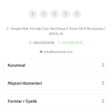
Yenigün Mah. Köroğlu Cad. Yeni Dünya 2 Sitesi 46/A Muratpaşa /
ANTALYA
08503050918
05438843618
M:
info@kozmodi.com
Kurumsal
Müşteri Hizmetleri
Formlar / Üyelik