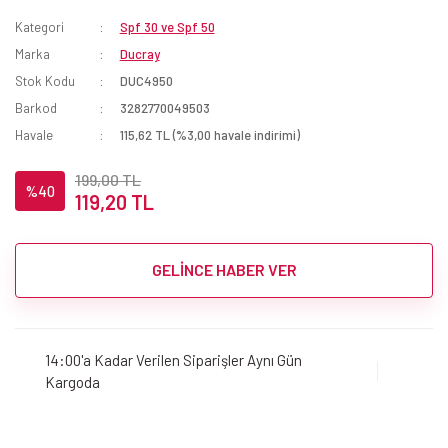
Kategori
Spf 30 ve Spf 50
Marka
Ducray
Stok Kodu
DUC4950
Barkod
3282770049503
Havale
115,62 TL (%3,00 havale indirimi)
199,00 TL
%40
119,20 TL
GELİNCE HABER VER
14:00'a Kadar Verilen Siparişler Aynı Gün
Kargoda