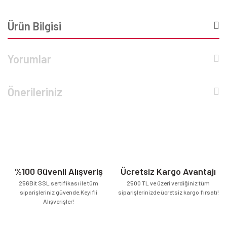
Ürün Bilgisi
Yorumlar
Önerileriniz
%100 Güvenli Alışveriş
Ücretsiz Kargo Avantajı
256Bit SSL sertifikası ile tüm
2500 TL ve üzeri verdiğiniz tüm
siparişleriniz güvende.Keyifli
siparişlerinizde ücretsiz kargo fırsatı!
Alışverişler!