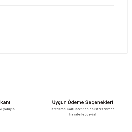
niz.
mkanı
Uygun Ödeme Seçenekleri
l yoluyla
İster Kredi Kartı ister Kapıda isterseniz de
havale ile ödeyin!