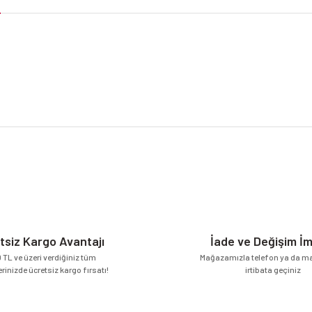
da yetersiz gördüğünüz noktaları öneri formunu kullanarak tarafımıza iletebilirsi
Bu ürüne ilk yorumu siz yapın!
Yorum Yaz
tsiz Kargo Avantajı
İade ve Değişim İ
 TL ve üzeri verdiğiniz tüm
Mağazamızla telefon ya da mai
erinizde ücretsiz kargo fırsatı!
irtibata geçiniz