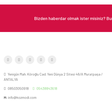
Yenigün Mah. Köroğlu Cad. Yeni Dünya 2 Sitesi 46/A Muratpaşa /
ANTALYA
08503050918
05438843618
M:
info@kozmodi.com