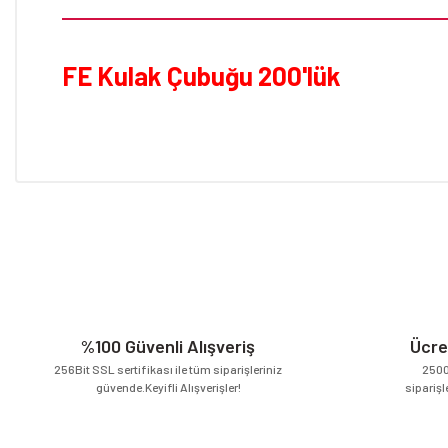
FE Kulak Çubuğu 200'lük
Bu ürünün fiyat bilgisi, resim, ürün açıklamalarında ve diğer konular
Görüş ve önerileriniz için teşekkür ederiz.
Ürün resmi kalitesiz, bozuk veya görüntülenemiyor.
Ürün açıklamasında eksik bilgiler bulunuyor.
Ürün bilgilerinde hatalar bulunuyor.
Ürün fiyatı diğer sitelerden daha pahalı.
%100 Güvenli Alışveriş
Ücre
Bu ürüne benzer farklı alternatifler olmalı.
256Bit SSL sertifikası ile tüm siparişleriniz
2500
güvende.Keyifli Alışverişler!
siparişl