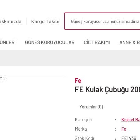
akkımızda
Kargo Takibi
ÜNLERİ
GÜNEŞ KORUYUCULAR
CİLT BAKIMI
ANNE & 
Fe
FE Kulak Çubuğu 200
Yorumlar (0)
Kategori
Kişisel B
Marka
Fe
Stok Kodu
FE1436