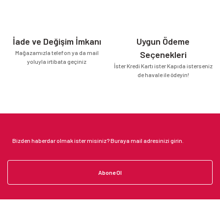
İade ve Değişim İmkanı
Uygun Ödeme
Mağazamızla telefon ya da mail
Seçenekleri
yoluyla irtibata geçiniz
İster Kredi Kartı ister Kapıda isterseniz
de havale ile ödeyin!
Abone Ol