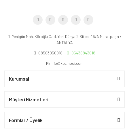
Yenigün Mah. Köroğlu Cad. Yeni Dünya 2 Sitesi 46/A Muratpaşa /
ANTALYA
08503050918
05438843618
M:
info@kozmodi.com
Kurumsal
Müşteri Hizmetleri
Formlar / Üyelik