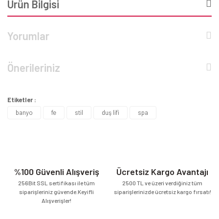
Ürün Bilgisi
Yorumlar
Önerileriniz
Etiketler :
banyo
fe
stil
duş lifi
spa
%100 Güvenli Alışveriş
Ücretsiz Kargo Avantajı
256Bit SSL sertifikası ile tüm
2500 TL ve üzeri verdiğiniz tüm
siparişleriniz güvende.Keyifli
siparişlerinizde ücretsiz kargo fırsatı!
Alışverişler!