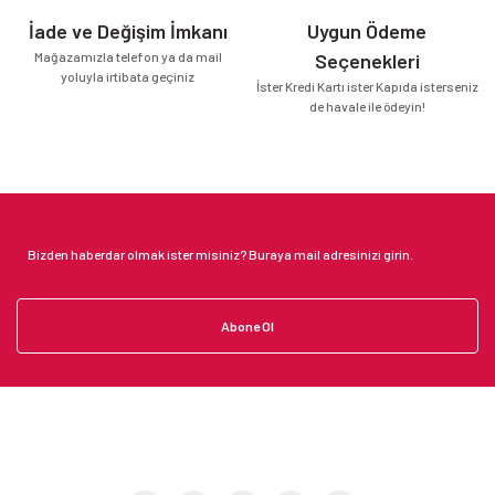
İade ve Değişim İmkanı
Uygun Ödeme
Mağazamızla telefon ya da mail
Seçenekleri
yoluyla irtibata geçiniz
İster Kredi Kartı ister Kapıda isterseniz
de havale ile ödeyin!
Abone Ol