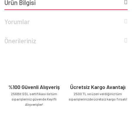
Ürün Bilgisi
Yorumlar
Önerileriniz
%100 Güvenli Alışveriş
Ücretsiz Kargo Avantajı
256Bit SSL sertifikası ile tüm
2500 TL ve üzeri verdiğiniz tüm
siparişleriniz güvende.Keyifli
siparişlerinizde ücretsiz kargo fırsatı!
Alışverişler!