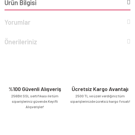
Ürün Bilgisi
Yorumlar
Önerileriniz
%100 Güvenli Alışveriş
Ücretsiz Kargo Avantajı
256Bit SSL sertifikası ile tüm
2500 TL ve üzeri verdiğiniz tüm
siparişleriniz güvende.Keyifli
siparişlerinizde ücretsiz kargo fırsatı!
Alışverişler!