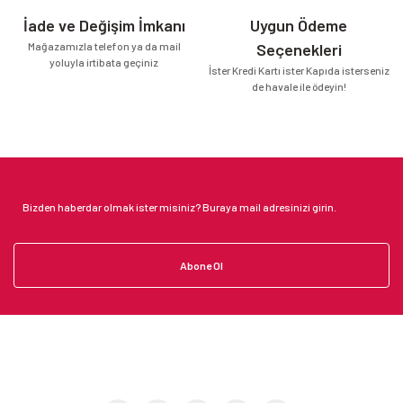
İade ve Değişim İmkanı
Uygun Ödeme
Mağazamızla telefon ya da mail
Seçenekleri
yoluyla irtibata geçiniz
İster Kredi Kartı ister Kapıda isterseniz
de havale ile ödeyin!
Abone Ol