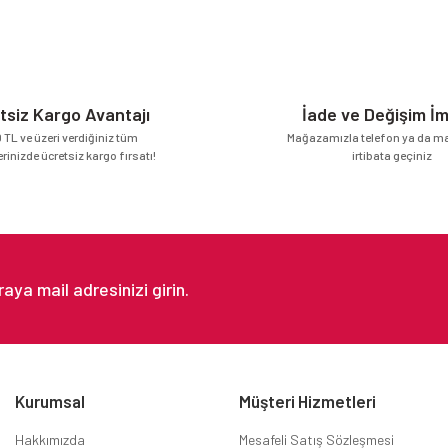
Yorum Yaz
tsiz Kargo Avantajı
İade ve Değişim İ
 TL ve üzeri verdiğiniz tüm
Mağazamızla telefon ya da mai
erinizde ücretsiz kargo fırsatı!
irtibata geçiniz
Gönder
Kurumsal
Müşteri Hizmetleri
Hakkımızda
Mesafeli Satış Sözleşmesi