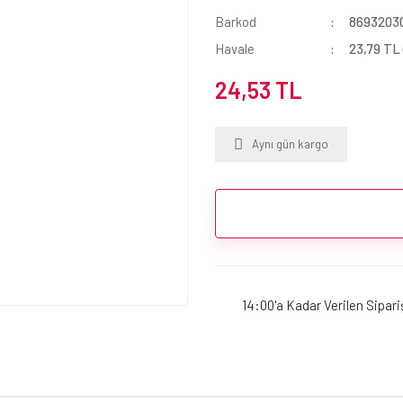
Barkod
8693203
Havale
23,79 TL 
24,53 TL
Aynı gün kargo
14:00'a Kadar Verilen Sipar