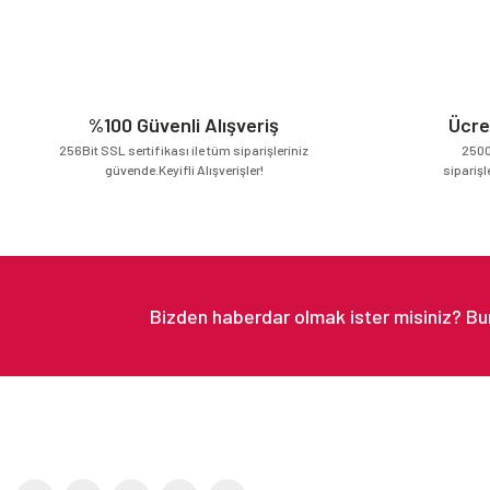
Ürün resmi kalitesiz, bozuk veya görüntülenemiyor.
Ürün açıklamasında eksik bilgiler bulunuyor.
Ürün bilgilerinde hatalar bulunuyor.
Ürün fiyatı diğer sitelerden daha pahalı.
%100 Güvenli Alışveriş
Ücre
Bu ürüne benzer farklı alternatifler olmalı.
256Bit SSL sertifikası ile tüm siparişleriniz
2500
güvende.Keyifli Alışverişler!
siparişl