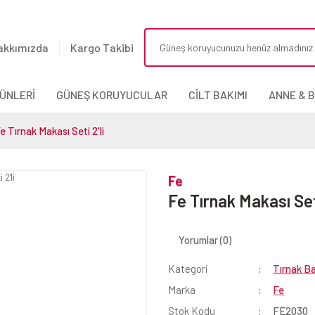
akkımızda
Kargo Takibi
ÜNLERİ
GÜNEŞ KORUYUCULAR
CİLT BAKIMI
ANNE & 
e Tırnak Makası Seti 2'li
Fe
Fe Tırnak Makası Seti
Yorumlar (0)
Kategori
Tırnak Ba
Marka
Fe
Stok Kodu
FE2030