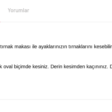
Yorumlar
tırnak makası ile ayaklarınızın tırnaklarını kesebilir
 oval biçimde kesiniz. Derin kesimden kaçınınız. Da
da yetersiz gördüğünüz noktaları öneri formunu kullanarak tarafımıza iletebilirsi
Bu ürüne ilk yorumu siz yapın!