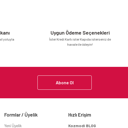
mkanı
Uygun Ödeme Seçenekleri
l yoluyla
İster Kredi Kartı ister Kapıda isterseniz de
havale ile ödeyin!
Abone Ol
Formlar / Üyelik
Hızlı Erişim
Yeni Üyelik
Kozmodi BLOG