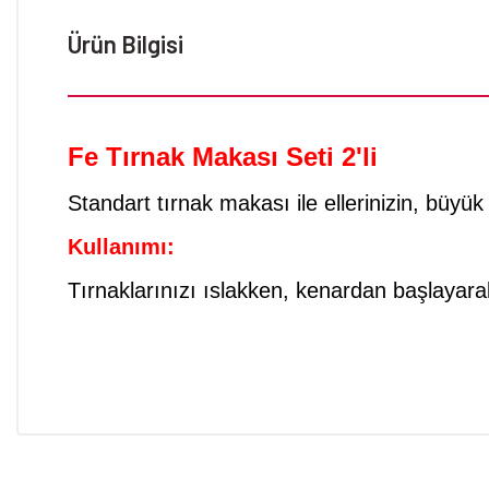
Ürün Bilgisi
Fe Tırnak Makası Seti 2'li
Standart tırnak makası ile ellerinizin, büyük 
Kullanımı:
Tırnaklarınızı ıslakken, kenardan başlayarak
Bu ürünün fiyat bilgisi, resim, ürün açıklamalarında ve diğer konular
Görüş ve önerileriniz için teşekkür ederiz.