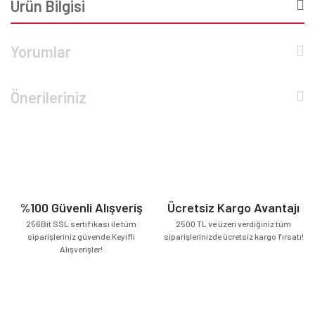
Ürün Bilgisi
Yorumlar
Önerileriniz
%100 Güvenli Alışveriş
Ücretsiz Kargo Avantajı
256Bit SSL sertifikası ile tüm
2500 TL ve üzeri verdiğiniz tüm
siparişleriniz güvende.Keyifli
siparişlerinizde ücretsiz kargo fırsatı!
Alışverişler!