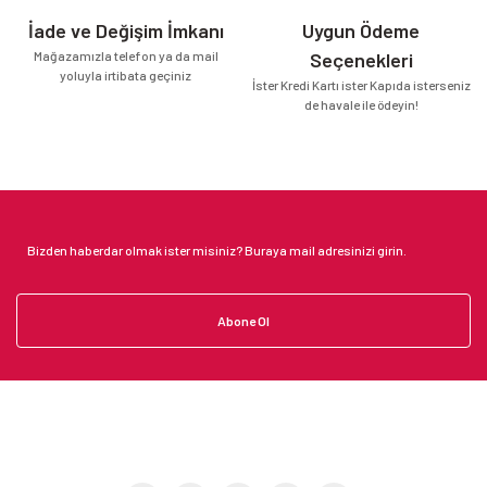
İade ve Değişim İmkanı
Uygun Ödeme
Mağazamızla telefon ya da mail
Seçenekleri
yoluyla irtibata geçiniz
İster Kredi Kartı ister Kapıda isterseniz
de havale ile ödeyin!
Abone Ol