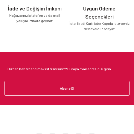
İade ve Değişim İmkanı
Uygun Ödeme
Mağazamızla telefon ya da mail
Seçenekleri
yoluyla irtibata geçiniz
İster Kredi Kartı ister Kapıda isterseniz
de havale ile ödeyin!
Abone Ol