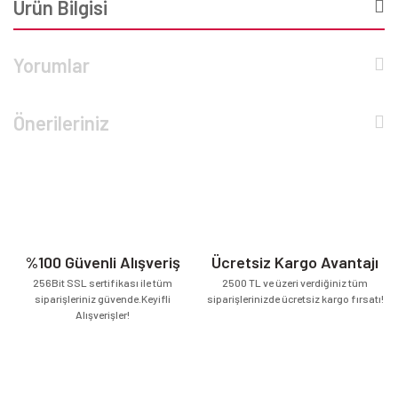
Ürün Bilgisi
Yorumlar
Önerileriniz
%100 Güvenli Alışveriş
Ücretsiz Kargo Avantajı
256Bit SSL sertifikası ile tüm
2500 TL ve üzeri verdiğiniz tüm
siparişleriniz güvende.Keyifli
siparişlerinizde ücretsiz kargo fırsatı!
Alışverişler!