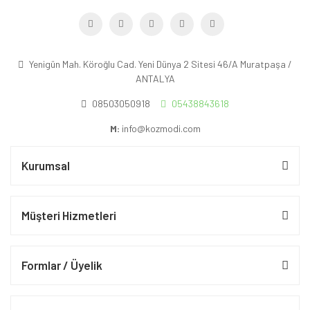
Yenigün Mah. Köroğlu Cad. Yeni Dünya 2 Sitesi 46/A Muratpaşa /
ANTALYA
08503050918
05438843618
M:
info@kozmodi.com
Kurumsal
Müşteri Hizmetleri
Formlar / Üyelik