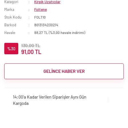
Kategori
Kirpik Uzatıcılar
Marka
Foltene
Stok Kodu
FOLT10
Barkod
8013134230214
Havale
88,27 TL (%3,00 havale indirimi)
130,00 TL
%30
91,00 TL
GELİNCE HABER VER
14:00'a Kadar Verilen Siparişler Aynı Gün
Kargoda