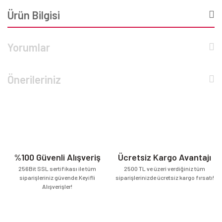
Ürün Bilgisi
Yorumlar
Önerileriniz
%100 Güvenli Alışveriş
Ücretsiz Kargo Avantajı
256Bit SSL sertifikası ile tüm
2500 TL ve üzeri verdiğiniz tüm
siparişleriniz güvende.Keyifli
siparişlerinizde ücretsiz kargo fırsatı!
Alışverişler!