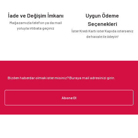
İade ve Değişim İmkanı
Uygun Ödeme
Mağazamızla telefon ya da mail
Seçenekleri
yoluyla irtibata geçiniz
İster Kredi Kartı ister Kapıda isterseniz
de havale ile ödeyin!
Abone Ol