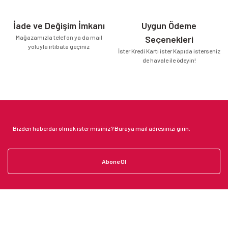
İade ve Değişim İmkanı
Uygun Ödeme
Mağazamızla telefon ya da mail
Seçenekleri
yoluyla irtibata geçiniz
İster Kredi Kartı ister Kapıda isterseniz
de havale ile ödeyin!
Abone Ol