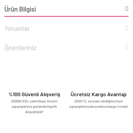
Ürün Bilgisi
Yorumlar
Önerileriniz
%100 Güvenli Alışveriş
Ücretsiz Kargo Avantajı
256Bit SSL sertifikası ile tüm
2500 TL ve üzeri verdiğiniz tüm
siparişleriniz güvende.Keyifli
siparişlerinizde ücretsiz kargo fırsatı!
Alışverişler!