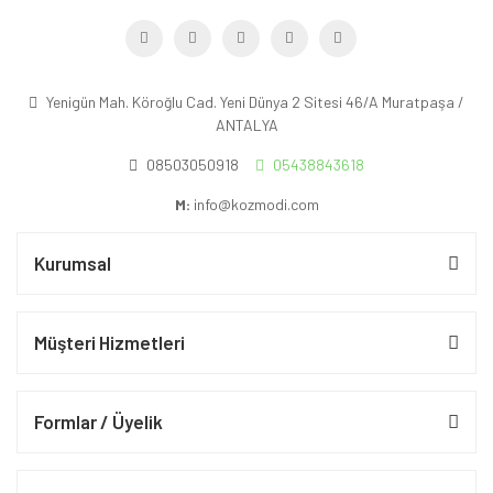
Yenigün Mah. Köroğlu Cad. Yeni Dünya 2 Sitesi 46/A Muratpaşa /
ANTALYA
08503050918
05438843618
M:
info@kozmodi.com
Kurumsal
Müşteri Hizmetleri
Formlar / Üyelik