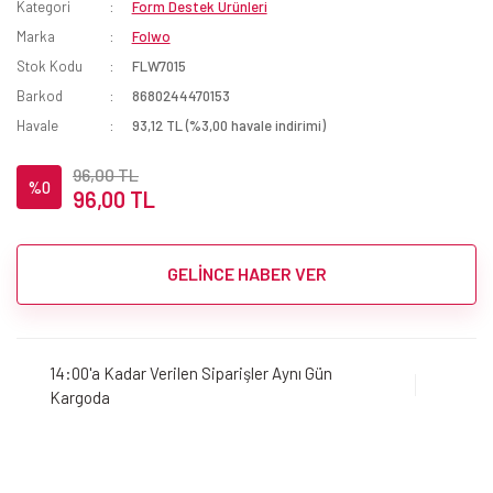
Kategori
Form Destek Ürünleri
Marka
Folwo
Stok Kodu
FLW7015
Barkod
8680244470153
Havale
93,12 TL (%3,00 havale indirimi)
96,00 TL
%0
96,00 TL
GELİNCE HABER VER
14:00'a Kadar Verilen Siparişler Aynı Gün
Kargoda