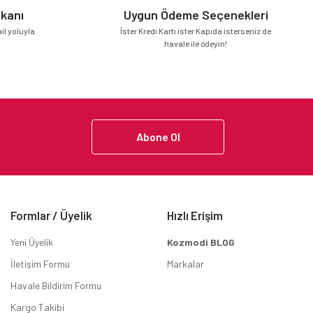
mkanı
Uygun Ödeme Seçenekleri
l yoluyla
İster Kredi Kartı ister Kapıda isterseniz de
havale ile ödeyin!
Abone Ol
Formlar / Üyelik
Hızlı Erişim
Yeni Üyelik
Kozmodi BLOG
İletişim Formu
Markalar
Havale Bildirim Formu
Kargo Takibi