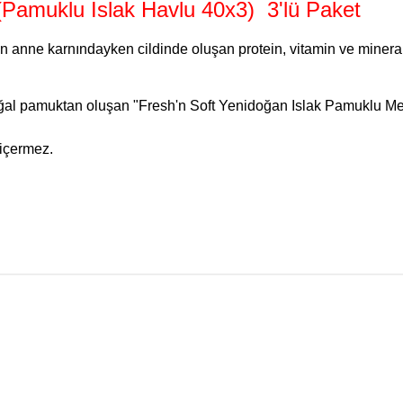
(Pamuklu Islak Havlu 40x3) 3'lü Paket
 anne karnındayken cildinde oluşan protein, vitamin ve mineral
ğal pamuktan oluşan "Fresh'n Soft Yenidoğan Islak Pamuklu Mendil
 içermez.
da yetersiz gördüğünüz noktaları öneri formunu kullanarak tarafımıza iletebilirsi
Bu ürüne ilk yorumu siz yapın!
Yorum Yaz