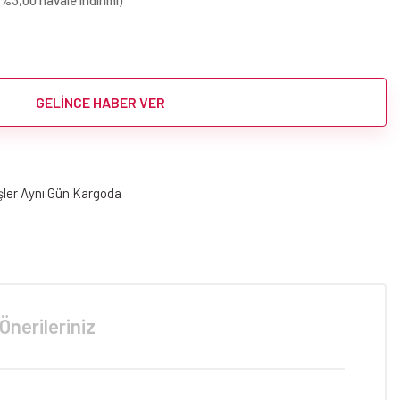
(%3,00 havale indirimi)
GELİNCE HABER VER
işler Aynı Gün Kargoda
Önerileriniz