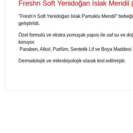
Freshn Soft Yenidoğan Islak Mendil 
"Fresh'n Soft Yenidoğan Islak Pamuklu Mendil” bebeğin
geliştirildi.
Özel formulü ve ekstra yumuşak yapısı ile saf su ve do
koruyor.
Paraben, Alkol, Parfüm, Sentetik Lif ve Boya Maddesi
Dermatolojik ve mikrobiyolojik olarak test edilmiştir.
Bu ürünün fiyat bilgisi, resim, ürün açıklamalarında ve diğer konular
Görüş ve önerileriniz için teşekkür ederiz.
Ürün resmi kalitesiz, bozuk veya görüntülenemiyor.
Ürün açıklamasında eksik bilgiler bulunuyor.
Ürün bilgilerinde hatalar bulunuyor.