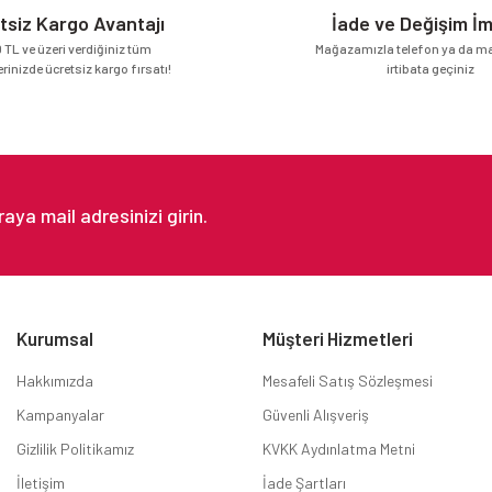
tsiz Kargo Avantajı
İade ve Değişim İ
 TL ve üzeri verdiğiniz tüm
Mağazamızla telefon ya da mai
erinizde ücretsiz kargo fırsatı!
irtibata geçiniz
Gönder
Kurumsal
Müşteri Hizmetleri
Hakkımızda
Mesafeli Satış Sözleşmesi
Kampanyalar
Güvenli Alışveriş
Gizlilik Politikamız
KVKK Aydınlatma Metni
İletişim
İade Şartları