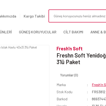
akkımızda
Kargo Takibi
ÜNLERİ
GÜNEŞ KORUYUCULAR
CİLT BAKIMI
ANNE & 
Fresh'n Soft
Freshn Soft Yenidoğ
3'lü Paket
Yorumlar (0)
Marka
Fresh'n 
Stok Kodu
FRS3812
Barkod
8693744