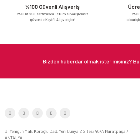
Ürün fiyatı diğer sitelerden daha pahalı.
%100 Güvenli Alışveriş
Ücre
Bu ürüne benzer farklı alternatifler olmalı.
256Bit SSL sertifikası ile tüm siparişleriniz
2500
güvende.Keyifli Alışverişler!
siparişl
Yenigün Mah. Köroğlu Cad. Yeni Dünya 2 Sitesi 46/A Muratpaşa /
ANTALYA