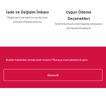
İade ve Değişim İmkanı
Uygun Ödeme
Mağazamızla telefon ya da mail
Seçenekleri
yoluyla irtibata geçiniz
İster Kredi Kartı ister Kapıda isterseniz
de havale ile ödeyin!
Abone Ol