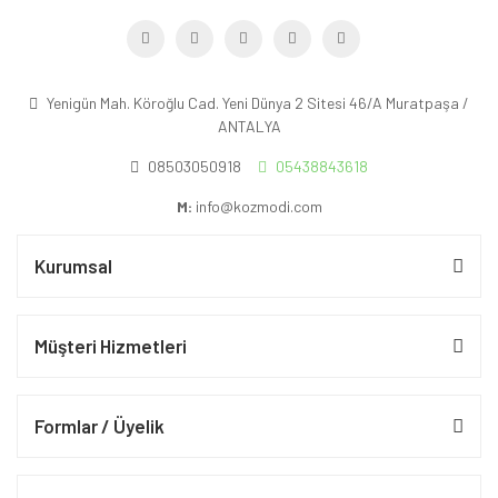
Yenigün Mah. Köroğlu Cad. Yeni Dünya 2 Sitesi 46/A Muratpaşa /
ANTALYA
08503050918
05438843618
M:
info@kozmodi.com
Kurumsal
Müşteri Hizmetleri
Formlar / Üyelik