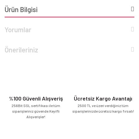
Ürün Bilgisi
Yorumlar
Önerileriniz
%100 Güvenli Alışveriş
Ücretsiz Kargo Avantajı
256Bit SSL sertifikası ile tüm
2500 TL ve üzeri verdiğiniz tüm
siparişleriniz güvende.Keyifli
siparişlerinizde ücretsiz kargo fırsatı!
Alışverişler!