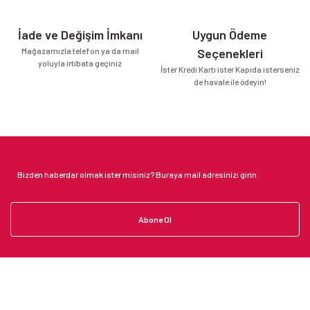
İade ve Değişim İmkanı
Uygun Ödeme
Mağazamızla telefon ya da mail
Seçenekleri
yoluyla irtibata geçiniz
İster Kredi Kartı ister Kapıda isterseniz
de havale ile ödeyin!
Abone Ol