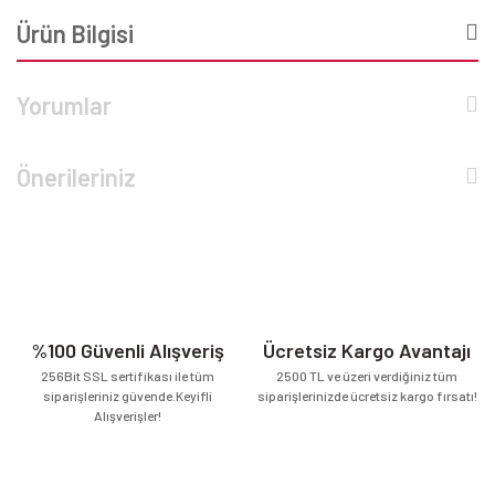
Ürün Bilgisi
Yorumlar
Önerileriniz
%100 Güvenli Alışveriş
Ücretsiz Kargo Avantajı
256Bit SSL sertifikası ile tüm
2500 TL ve üzeri verdiğiniz tüm
siparişleriniz güvende.Keyifli
siparişlerinizde ücretsiz kargo fırsatı!
Alışverişler!