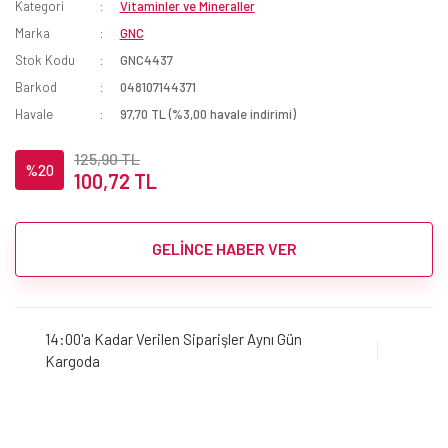
Kategori
Vitaminler ve Mineraller
Marka
GNC
Stok Kodu
GNC4437
Barkod
048107144371
Havale
97,70 TL (%3,00 havale indirimi)
125,90 TL
%20
100,72 TL
GELİNCE HABER VER
14:00'a Kadar Verilen Siparişler Aynı Gün
Kargoda