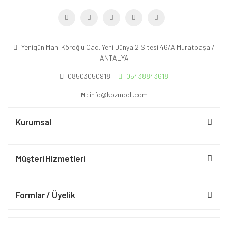
Yenigün Mah. Köroğlu Cad. Yeni Dünya 2 Sitesi 46/A Muratpaşa /
ANTALYA
08503050918
05438843618
M:
info@kozmodi.com
Kurumsal
Müşteri Hizmetleri
Formlar / Üyelik