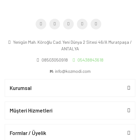
Yenigün Mah. Köroğlu Cad. Yeni Dünya 2 Sitesi 46/A Muratpaşa /
ANTALYA
08503050918
05438843618
M:
info@kozmodi.com
Kurumsal
Müşteri Hizmetleri
Formlar / Üyelik