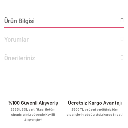
Ürün Bilgisi
Yorumlar
Önerileriniz
%100 Güvenli Alışveriş
Ücretsiz Kargo Avantajı
256Bit SSL sertifikası ile tüm
2500 TL ve üzeri verdiğiniz tüm
siparişleriniz güvende.Keyifli
siparişlerinizde ücretsiz kargo fırsatı!
Alışverişler!