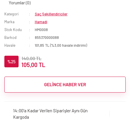
Yorumlar (0)
Kategori
Saç Şekillendiriciler
Marka
Hamadi
Stok Kodu
HM0008
Barkod
855370000088
Havale
101,85 TL (%3,00 havale indirimi)
140,00 TL
%25
105,00 TL
GELİNCE HABER VER
14:00'a Kadar Verilen Siparişler Aynı Gün
Kargoda