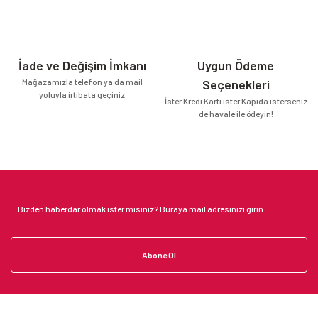
İade ve Değişim İmkanı
Uygun Ödeme
Mağazamızla telefon ya da mail
Seçenekleri
yoluyla irtibata geçiniz
İster Kredi Kartı ister Kapıda isterseniz
de havale ile ödeyin!
Abone Ol