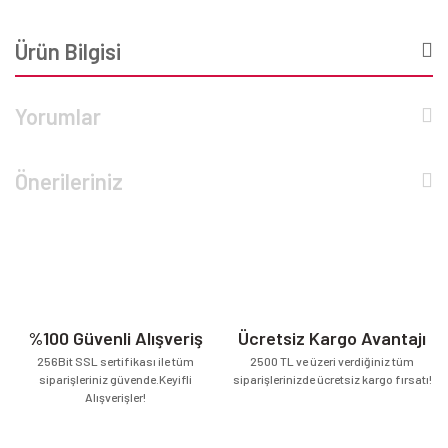
Ürün Bilgisi
Yorumlar
Önerileriniz
%100 Güvenli Alışveriş
Ücretsiz Kargo Avantajı
256Bit SSL sertifikası ile tüm
2500 TL ve üzeri verdiğiniz tüm
siparişleriniz güvende.Keyifli
siparişlerinizde ücretsiz kargo fırsatı!
Alışverişler!