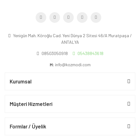
Yenigün Mah. Köroğlu Cad. Yeni Dünya 2 Sitesi 46/A Muratpaşa /
ANTALYA
08503050918
05438843618
M:
info@kozmodi.com
Kurumsal
Müşteri Hizmetleri
Formlar / Üyelik