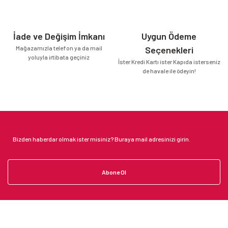
İade ve Değişim İmkanı
Uygun Ödeme
Mağazamızla telefon ya da mail
Seçenekleri
yoluyla irtibata geçiniz
İster Kredi Kartı ister Kapıda isterseniz
de havale ile ödeyin!
Abone Ol