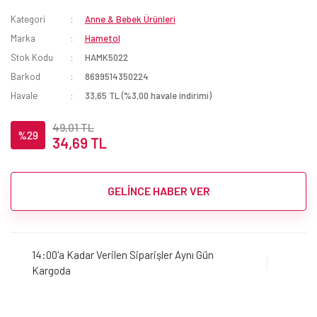
Kategori
Anne & Bebek Ürünleri
Marka
Hametol
Stok Kodu
HAMK5022
Barkod
8699514350224
Havale
33,65 TL (%3,00 havale indirimi)
49,01 TL
%29
34,69 TL
GELİNCE HABER VER
14:00'a Kadar Verilen Siparişler Aynı Gün
Kargoda