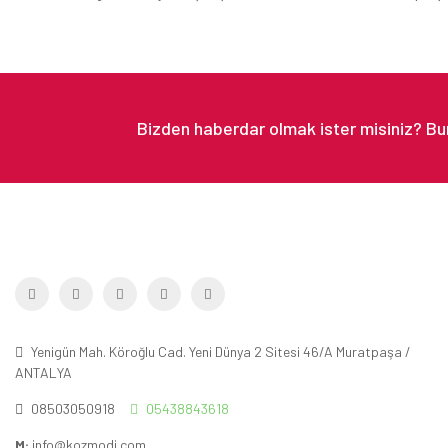
Yenigün Mah. Köroğlu Cad. Yeni Dünya 2 Sitesi 46/A Muratpaşa /
ANTALYA
08503050918
05438843618
M:
info@kozmodi.com