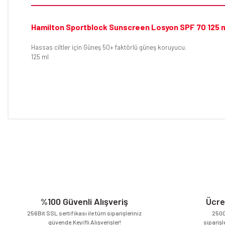
Hamilton Sportblock Sunscreen Losyon SPF 70 125 
Hassas ciltler için Güneş 50+ faktörlü güneş koruyucu.
125 ml
Bu ürünün fiyat bilgisi, resim, ürün açıklamalarında ve diğer konular
Görüş ve önerileriniz için teşekkür ederiz.
Ürün resmi kalitesiz, bozuk veya görüntülenemiyor.
Ürün açıklamasında eksik bilgiler bulunuyor.
Ürün bilgilerinde hatalar bulunuyor.
Ürün fiyatı diğer sitelerden daha pahalı.
%100 Güvenli Alışveriş
Ücre
Bu ürüne benzer farklı alternatifler olmalı.
256Bit SSL sertifikası ile tüm siparişleriniz
2500
güvende.Keyifli Alışverişler!
siparişl