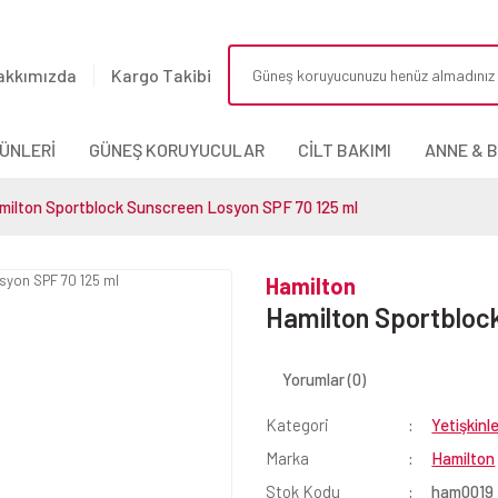
akkımızda
Kargo Takibi
ÜNLERİ
GÜNEŞ KORUYUCULAR
CİLT BAKIMI
ANNE & 
milton Sportblock Sunscreen Losyon SPF 70 125 ml
Hamilton
Hamilton Sportbloc
Yorumlar (0)
Kategori
Yetişkinl
Marka
Hamilton
Stok Kodu
ham0019