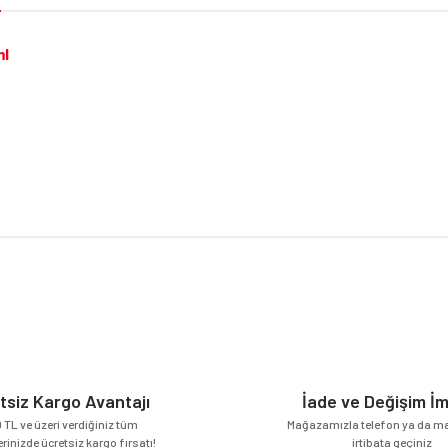
ml
da yetersiz gördüğünüz noktaları öneri formunu kullanarak tarafımıza iletebilirsi
Bu ürüne ilk yorumu siz yapın!
Yorum Yaz
tsiz Kargo Avantajı
İade ve Değişim İ
 TL ve üzeri verdiğiniz tüm
Mağazamızla telefon ya da mai
erinizde ücretsiz kargo fırsatı!
irtibata geçiniz