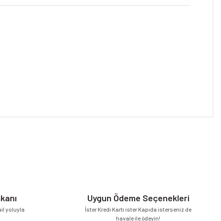
niz.
mkanı
Uygun Ödeme Seçenekleri
l yoluyla
İster Kredi Kartı ister Kapıda isterseniz de
havale ile ödeyin!