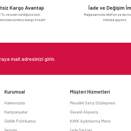
tsiz Kargo Avantajı
İade ve Değişim İ
 TL ve üzeri verdiğiniz tüm
Mağazamızla telefon ya da mai
erinizde ücretsiz kargo fırsatı!
irtibata geçiniz
Gönder
Kurumsal
Müşteri Hizmetleri
Hakkımızda
Mesafeli Satış Sözleşmesi
Kampanyalar
Güvenli Alışveriş
Gizlilik Politikamız
KVKK Aydınlatma Metni
İletişim
İade Şartları