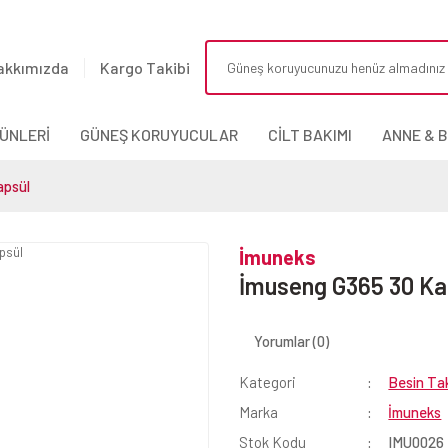
akkımızda
Kargo Takibi
ÜNLERİ
GÜNEŞ KORUYUCULAR
CİLT BAKIMI
ANNE & 
apsül
İmuneks
İmuseng G365 30 Ka
Yorumlar (0)
Kategori
Besin Tak
Marka
İmuneks
Stok Kodu
IMU0026