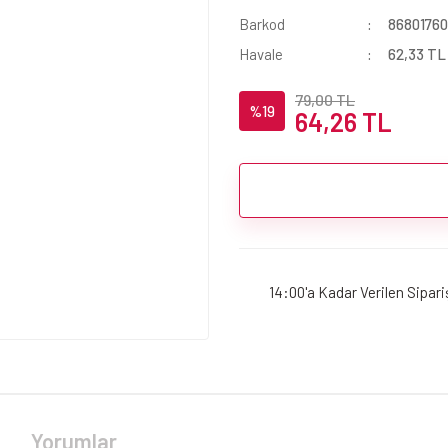
Barkod
8680176
Havale
62,33 TL 
79,00 TL
%19
64,26 TL
14:00'a Kadar Verilen Sipar
Yorumlar