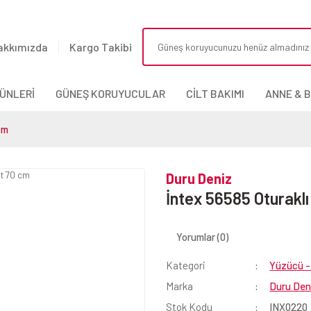
akkımızda
Kargo Takibi
ÜNLERİ
GÜNEŞ KORUYUCULAR
CİLT BAKIMI
ANNE & 
cm
Duru Deniz
İntex 56585 Oturaklı
Yorumlar (0)
Kategori
Yüzücü - 
Marka
Duru Den
Stok Kodu
INX0220