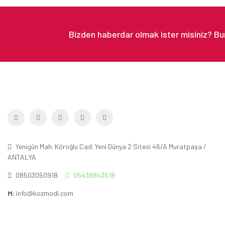
Yenigün Mah. Köroğlu Cad. Yeni Dünya 2 Sitesi 46/A Muratpaşa /
ANTALYA
08503050918
05438843618
M:
info@kozmodi.com