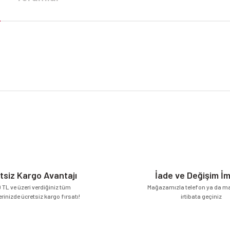
da yetersiz gördüğünüz noktaları öneri formunu kullanarak tarafımıza iletebilirsi
Bu ürüne ilk yorumu siz yapın!
Yorum Yaz
tsiz Kargo Avantajı
İade ve Değişim İ
 TL ve üzeri verdiğiniz tüm
Mağazamızla telefon ya da mai
erinizde ücretsiz kargo fırsatı!
irtibata geçiniz