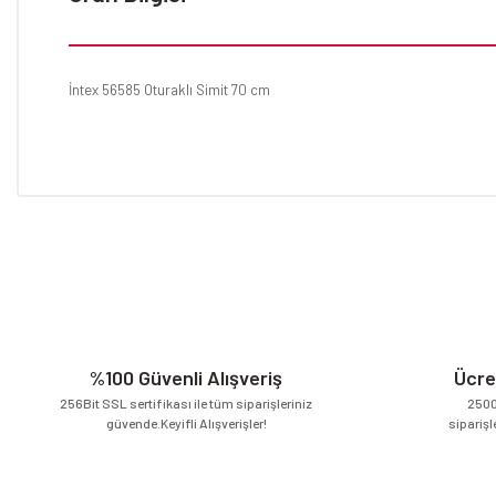
İntex 56585 Oturaklı Simit 70 cm
Bu ürünün fiyat bilgisi, resim, ürün açıklamalarında ve diğer konular
Görüş ve önerileriniz için teşekkür ederiz.
Ürün resmi kalitesiz, bozuk veya görüntülenemiyor.
Ürün açıklamasında eksik bilgiler bulunuyor.
Ürün bilgilerinde hatalar bulunuyor.
Ürün fiyatı diğer sitelerden daha pahalı.
%100 Güvenli Alışveriş
Ücre
Bu ürüne benzer farklı alternatifler olmalı.
256Bit SSL sertifikası ile tüm siparişleriniz
2500
güvende.Keyifli Alışverişler!
siparişl