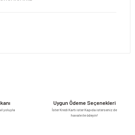
niz.
mkanı
Uygun Ödeme Seçenekleri
l yoluyla
İster Kredi Kartı ister Kapıda isterseniz de
havale ile ödeyin!