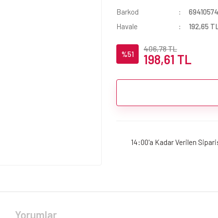
Barkod
6941057
Havale
192,65 TL
406,78 TL
%51
198,61 TL
14:00'a Kadar Verilen Sipar
Yorumlar