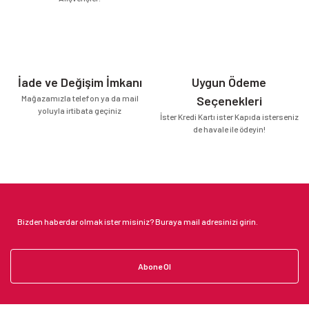
İade ve Değişim İmkanı
Uygun Ödeme
Mağazamızla telefon ya da mail
Seçenekleri
yoluyla irtibata geçiniz
İster Kredi Kartı ister Kapıda isterseniz
de havale ile ödeyin!
Abone Ol