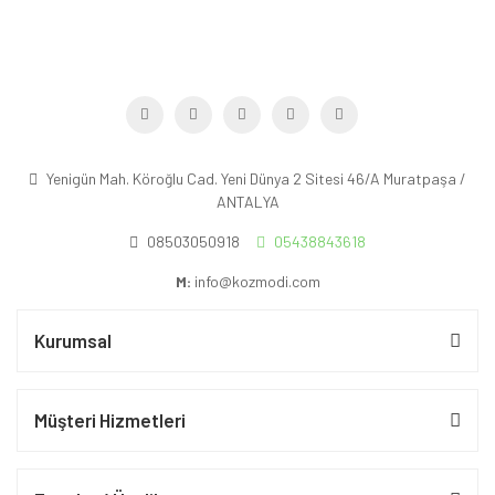
Yenigün Mah. Köroğlu Cad. Yeni Dünya 2 Sitesi 46/A Muratpaşa /
ANTALYA
08503050918
05438843618
M:
info@kozmodi.com
Kurumsal
Müşteri Hizmetleri