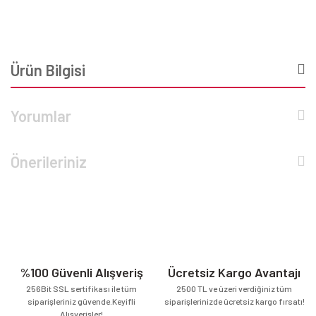
Ürün Bilgisi
Yorumlar
Önerileriniz
%100 Güvenli Alışveriş
Ücretsiz Kargo Avantajı
256Bit SSL sertifikası ile tüm
2500 TL ve üzeri verdiğiniz tüm
siparişleriniz güvende.Keyifli
siparişlerinizde ücretsiz kargo fırsatı!
Alışverişler!