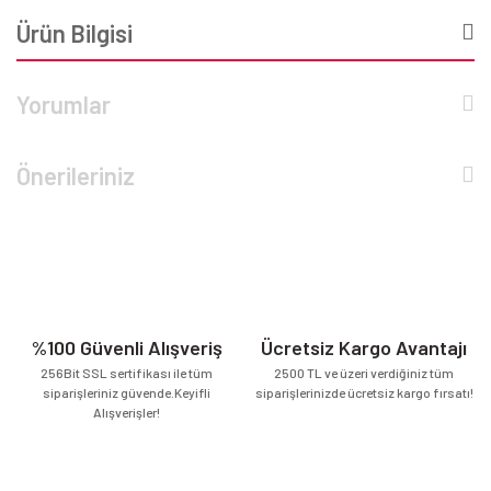
Ürün Bilgisi
Yorumlar
Önerileriniz
%100 Güvenli Alışveriş
Ücretsiz Kargo Avantajı
256Bit SSL sertifikası ile tüm
2500 TL ve üzeri verdiğiniz tüm
siparişleriniz güvende.Keyifli
siparişlerinizde ücretsiz kargo fırsatı!
Alışverişler!