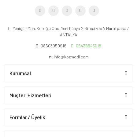
Yenigün Mah. Köroğlu Cad. Yeni Dünya 2 Sitesi 46/A Muratpaşa /
ANTALYA
08503050918
05438843618
M:
info@kozmodi.com
Kurumsal
Müşteri Hizmetleri
Formlar / Üyelik