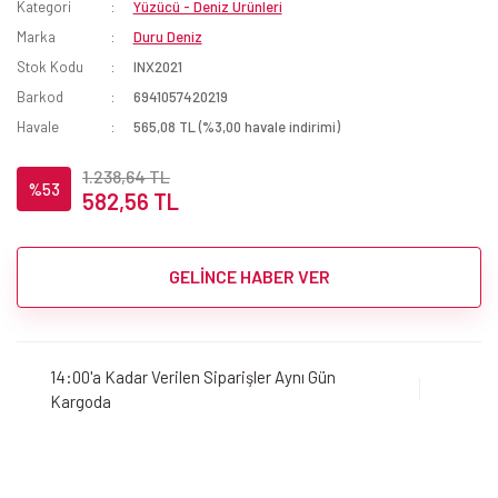
Kategori
Yüzücü - Deniz Ürünleri
Marka
Duru Deniz
Stok Kodu
INX2021
Barkod
6941057420219
Havale
565,08 TL (%3,00 havale indirimi)
1.238,64 TL
%53
582,56 TL
GELİNCE HABER VER
14:00'a Kadar Verilen Siparişler Aynı Gün
Kargoda