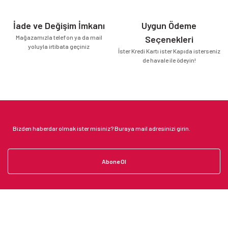
İade ve Değişim İmkanı
Uygun Ödeme
Mağazamızla telefon ya da mail
Seçenekleri
yoluyla irtibata geçiniz
İster Kredi Kartı ister Kapıda isterseniz
de havale ile ödeyin!
Abone Ol