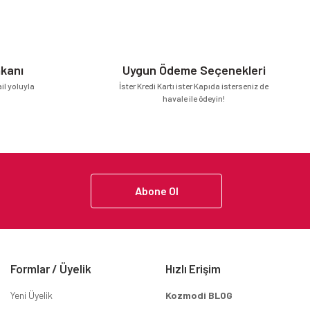
mkanı
Uygun Ödeme Seçenekleri
l yoluyla
İster Kredi Kartı ister Kapıda isterseniz de
havale ile ödeyin!
Abone Ol
Formlar / Üyelik
Hızlı Erişim
Yeni Üyelik
Kozmodi BLOG