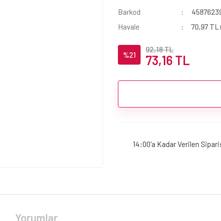
Barkod
4587623
Havale
70,97 TL 
92,18 TL
%21
73,16 TL
14:00'a Kadar Verilen Sipar
Yorumlar