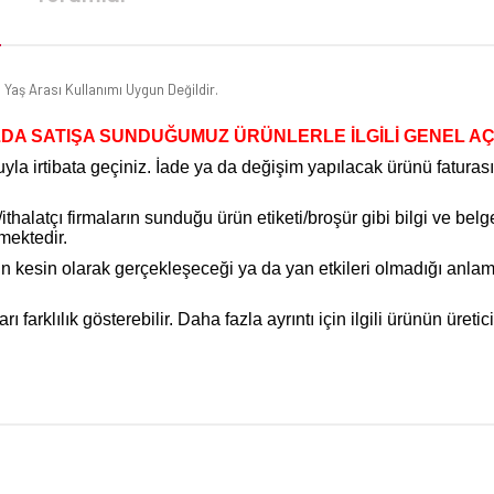
 Yaş Arası Kullanımı Uygun Değildir.
DA SATIŞA SUNDUĞUMUZ ÜRÜNLERLE İLGİLİ GENEL A
la irtibata geçiniz. İade ya da değişim yapılacak ürünü faturas
halatçı firmaların sunduğu ürün etiketi/broşür gibi bilgi ve belg
mektedir.
inin kesin olarak gerçekleşeceği ya da yan etkileri olmadığı an
arklılık gösterebilir. Daha fazla ayrıntı için ilgili ürünün üretici 
da yetersiz gördüğünüz noktaları öneri formunu kullanarak tarafımıza iletebilirsi
Bu ürüne ilk yorumu siz yapın!