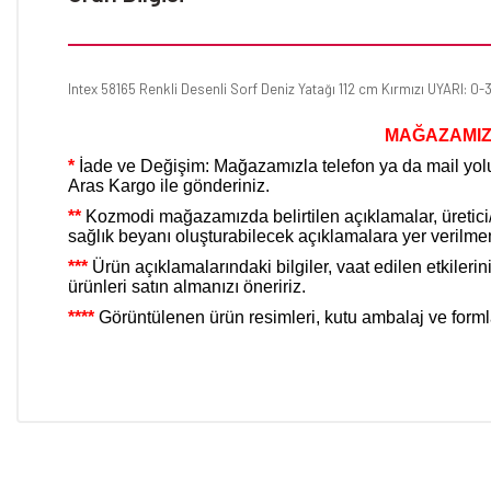
Intex 58165 Renkli Desenli Sorf Deniz Yatağı 112 cm Kırmızı UYARI: 0-3
MAĞAZAMIZ
*
İade ve Değişim: Mağazamızla telefon ya da mail yoluy
Aras Kargo ile gönderiniz.
**
Kozmodi mağazamızda belirtilen açıklamalar, üretici/it
sağlık beyanı oluşturabilecek açıklamalara yer verilme
***
Ürün açıklamalarındaki bilgiler, vaat edilen etkiler
ürünleri satın almanızı öneririz.
****
Görüntülenen ürün resimleri, kutu ambalaj ve formları f
Bu ürünün fiyat bilgisi, resim, ürün açıklamalarında ve diğer konular
Görüş ve önerileriniz için teşekkür ederiz.