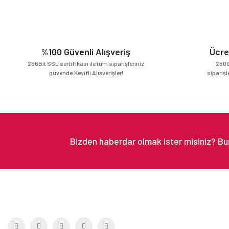
Ürün resmi kalitesiz, bozuk veya görüntülenemiyor.
Ürün açıklamasında eksik bilgiler bulunuyor.
Ürün bilgilerinde hatalar bulunuyor.
Ürün fiyatı diğer sitelerden daha pahalı.
%100 Güvenli Alışveriş
Ücre
Bu ürüne benzer farklı alternatifler olmalı.
256Bit SSL sertifikası ile tüm siparişleriniz
2500
güvende.Keyifli Alışverişler!
siparişl