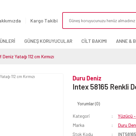
akkımızda
Kargo Takibi
ÜNLERİ
GÜNEŞ KORUYUCULAR
CİLT BAKIMI
ANNE & 
f Deniz Yatağı 112 cm Kırmızı
Duru Deniz
Intex 58165 Renkli D
Yorumlar (0)
Kategori
Yüzücü - 
Marka
Duru Den
Stok Kodu
INT5816