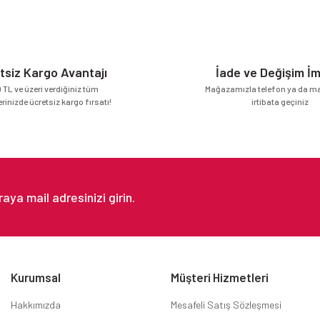
Yorum Yaz
tsiz Kargo Avantajı
İade ve Değişim İ
 TL ve üzeri verdiğiniz tüm
Mağazamızla telefon ya da mai
erinizde ücretsiz kargo fırsatı!
irtibata geçiniz
Gönder
Kurumsal
Müşteri Hizmetleri
Hakkımızda
Mesafeli Satış Sözleşmesi