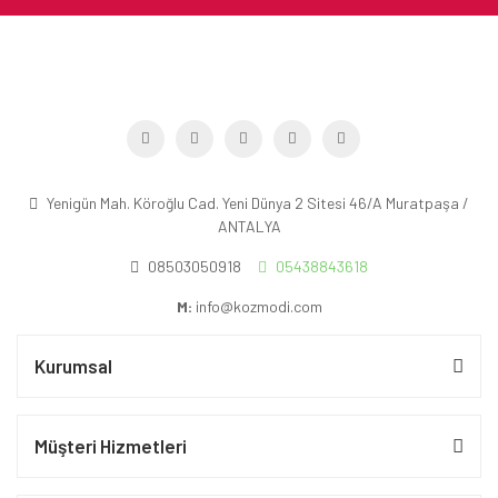
Yenigün Mah. Köroğlu Cad. Yeni Dünya 2 Sitesi 46/A Muratpaşa /
ANTALYA
08503050918
05438843618
M:
info@kozmodi.com
Kurumsal
Müşteri Hizmetleri