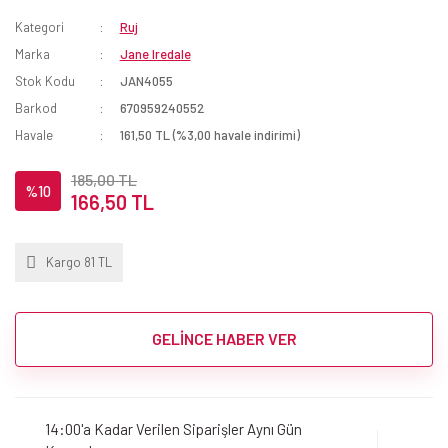
Kategori
Ruj
Marka
Jane Iredale
Stok Kodu
JAN4055
Barkod
670959240552
Havale
161,50 TL (%3,00 havale indirimi)
185,00 TL
%10
166,50 TL
Kargo 81 TL
GELİNCE HABER VER
14:00'a Kadar Verilen Siparişler Aynı Gün