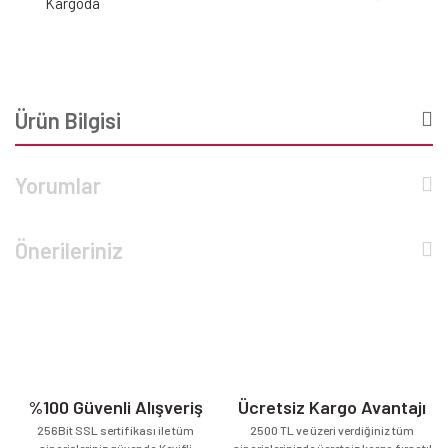
Kargoda
Ürün Bilgisi
Yorumlar
Önerileriniz
%100 Güvenli Alışveriş
Ücretsiz Kargo Avantajı
256Bit SSL sertifikası ile tüm
2500 TL ve üzeri verdiğiniz tüm
siparişleriniz güvende.Keyifli
siparişlerinizde ücretsiz kargo fırsatı!