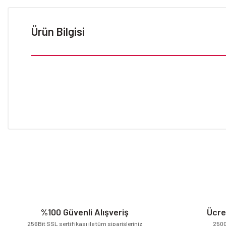
Ürün Bilgisi
Bu ürünün fiyat bilgisi, resim, ürün açıklamalarında ve diğer konular
Görüş ve önerileriniz için teşekkür ederiz.
Ürün resmi kalitesiz, bozuk veya görüntülenemiyor.
Ürün açıklamasında eksik bilgiler bulunuyor.
Ürün bilgilerinde hatalar bulunuyor.
Ürün fiyatı diğer sitelerden daha pahalı.
%100 Güvenli Alışveriş
Ücre
Bu ürüne benzer farklı alternatifler olmalı.
256Bit SSL sertifikası ile tüm siparişleriniz
2500