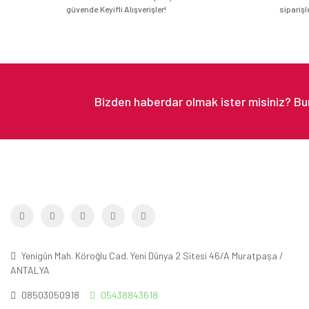
güvende.Keyifli Alışverişler!
siparişl
Yenigün Mah. Köroğlu Cad. Yeni Dünya 2 Sitesi 46/A Muratpaşa /
ANTALYA
08503050918
05438843618