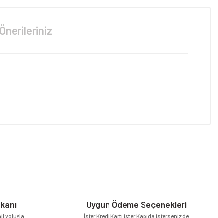
Önerileriniz
niz.
mkanı
Uygun Ödeme Seçenekleri
l yoluyla
İster Kredi Kartı ister Kapıda isterseniz de