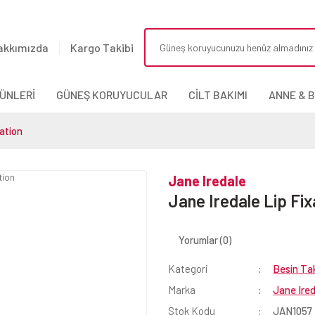
akkımızda
Kargo Takibi
ÜNLERİ
GÜNEŞ KORUYUCULAR
CİLT BAKIMI
ANNE & 
xation
Jane Iredale
Jane Iredale Lip Fix
Yorumlar (0)
Kategori
Besin Tak
Marka
Jane Ire
Stok Kodu
JAN1057