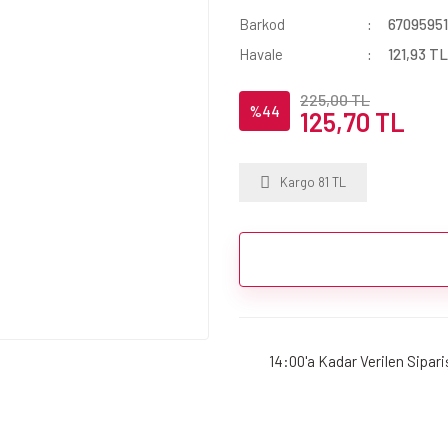
Barkod
6709595
Havale
121,93 TL
225,00 TL
%44
125,70 TL
Kargo 81 TL
14:00'a Kadar Verilen Sipar