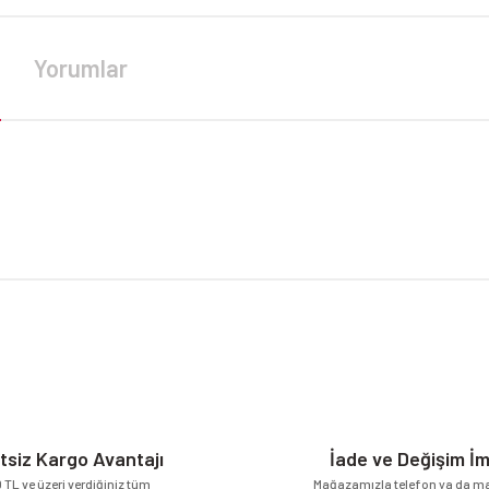
Yorumlar
da yetersiz gördüğünüz noktaları öneri formunu kullanarak tarafımıza iletebilirsi
Bu ürüne ilk yorumu siz yapın!
Yorum Yaz
tsiz Kargo Avantajı
İade ve Değişim İ
 TL ve üzeri verdiğiniz tüm
Mağazamızla telefon ya da mai