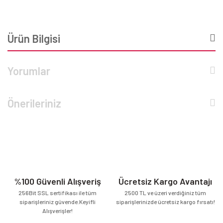
Ürün Bilgisi
Yorumlar
Önerileriniz
%100 Güvenli Alışveriş
Ücretsiz Kargo Avantajı
256Bit SSL sertifikası ile tüm
2500 TL ve üzeri verdiğiniz tüm
siparişleriniz güvende.Keyifli
siparişlerinizde ücretsiz kargo fırsatı!
Alışverişler!