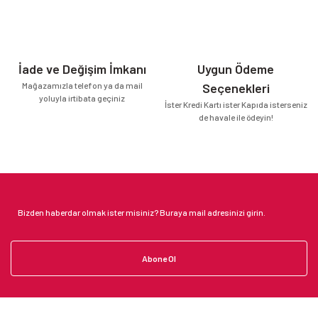
İade ve Değişim İmkanı
Uygun Ödeme
Mağazamızla telefon ya da mail
Seçenekleri
yoluyla irtibata geçiniz
İster Kredi Kartı ister Kapıda isterseniz
de havale ile ödeyin!
Abone Ol