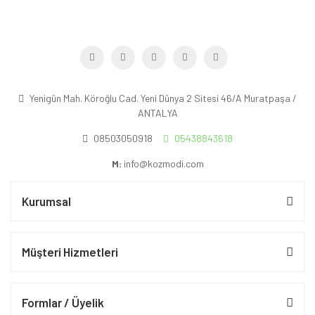
Yenigün Mah. Köroğlu Cad. Yeni Dünya 2 Sitesi 46/A Muratpaşa /
ANTALYA
08503050918
05438843618
M:
info@kozmodi.com
Kurumsal
Müşteri Hizmetleri
Formlar / Üyelik