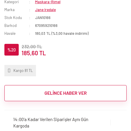
Kategori
Maskara-Rimel
Marka
Jane Iredale
Stok Kodu
JAN10166
Barkod
670959210166
Havale
180,03 TL (%3,00 havale indirimi)
232,00 TL
%20
185,60 TL
Kargo 81 TL
GELİNCE HABER VER
14:00'a Kadar Verilen Siparişler Aynı Gün
Kargoda