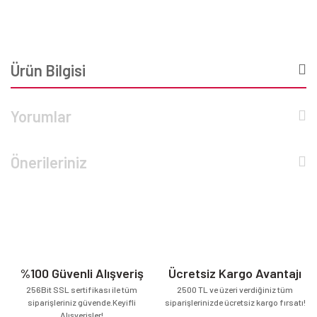
Ürün Bilgisi
Yorumlar
Önerileriniz
%100 Güvenli Alışveriş
Ücretsiz Kargo Avantajı
256Bit SSL sertifikası ile tüm
2500 TL ve üzeri verdiğiniz tüm
siparişleriniz güvende.Keyifli
siparişlerinizde ücretsiz kargo fırsatı!
Alışverişler!