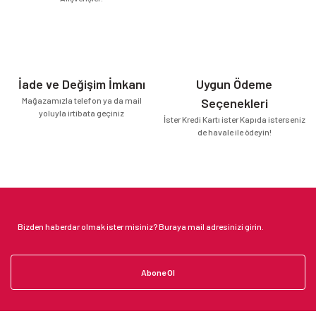
İade ve Değişim İmkanı
Uygun Ödeme
Mağazamızla telefon ya da mail
Seçenekleri
yoluyla irtibata geçiniz
İster Kredi Kartı ister Kapıda isterseniz
de havale ile ödeyin!
Abone Ol