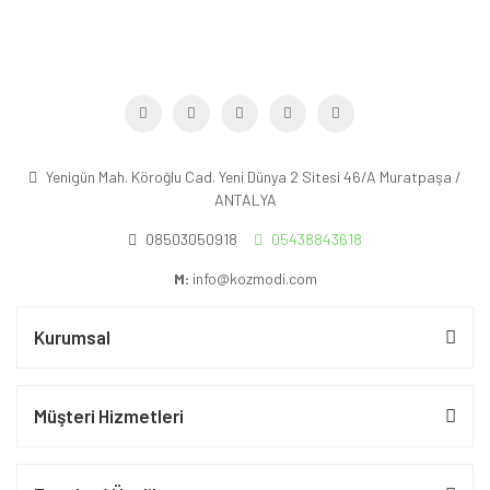
Yenigün Mah. Köroğlu Cad. Yeni Dünya 2 Sitesi 46/A Muratpaşa /
ANTALYA
08503050918
05438843618
M:
info@kozmodi.com
Kurumsal
Müşteri Hizmetleri