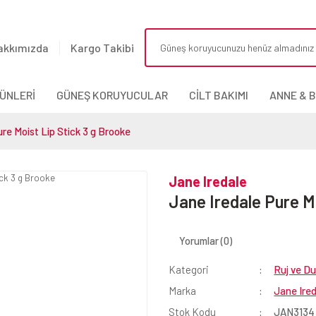
akkımızda
Kargo Takibi
ÜNLERİ
GÜNEŞ KORUYUCULAR
CİLT BAKIMI
ANNE & 
re Moist Lip Stick 3 g Brooke
Jane Iredale
Jane Iredale Pure Mo
Yorumlar (0)
Kategori
Ruj ve Du
Marka
Jane Ire
Stok Kodu
JAN3134