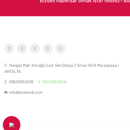
Yenigün Mah. Köroğlu Cad. Yeni Dünya 2 Sitesi 46/A Muratpaşa /
ANTALYA
08503050918
05438843618
M:
info@kozmodi.com