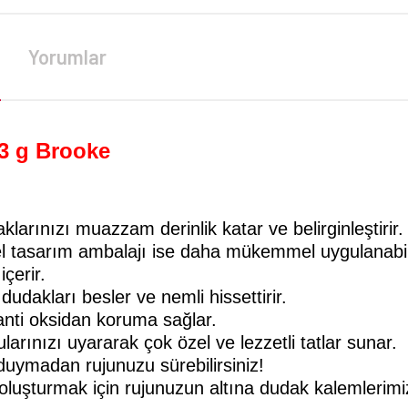
Yorumlar
 3 g Brooke
larınızı muazzam derinlik katar ve belirginleştiri
zel tasarım ambalajı ise daha mükemmel uygulanabil
içerir.
dakları besler ve nemli hissettirir.
anti oksidan koruma sağlar.
rınızı uyararak çok özel ve lezzetli tatlar sunar.
duymadan rujunuzu sürebilirsiniz!
 oluşturmak için rujunuzun altına dudak kalemlerimiz