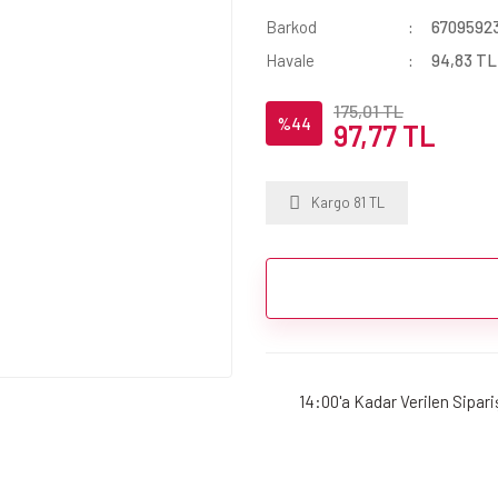
Barkod
6709592
Havale
94,83 TL 
175,01 TL
%44
97,77 TL
Kargo 81 TL
14:00'a Kadar Verilen Sipar