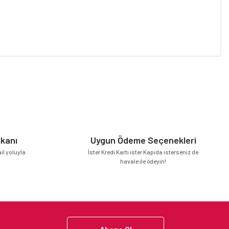
niz.
mkanı
Uygun Ödeme Seçenekleri
l yoluyla
İster Kredi Kartı ister Kapıda isterseniz de
havale ile ödeyin!