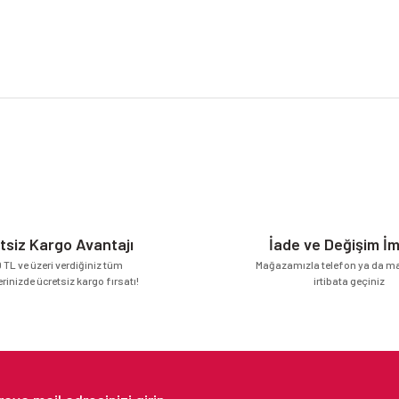
da yetersiz gördüğünüz noktaları öneri formunu kullanarak tarafımıza iletebilirsi
Bu ürüne ilk yorumu siz yapın!
Yorum Yaz
tsiz Kargo Avantajı
İade ve Değişim İ
 TL ve üzeri verdiğiniz tüm
Mağazamızla telefon ya da mai
erinizde ücretsiz kargo fırsatı!
irtibata geçiniz
Gönder