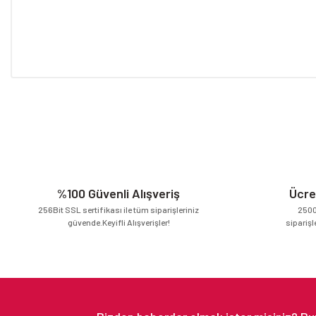
Bu ürünün fiyat bilgisi, resim, ürün açıklamalarında ve diğer konular
Görüş ve önerileriniz için teşekkür ederiz.
Ürün resmi kalitesiz, bozuk veya görüntülenemiyor.
Ürün açıklamasında eksik bilgiler bulunuyor.
Ürün bilgilerinde hatalar bulunuyor.
Ürün fiyatı diğer sitelerden daha pahalı.
%100 Güvenli Alışveriş
Ücre
Bu ürüne benzer farklı alternatifler olmalı.
256Bit SSL sertifikası ile tüm siparişleriniz
2500
güvende.Keyifli Alışverişler!
siparişl