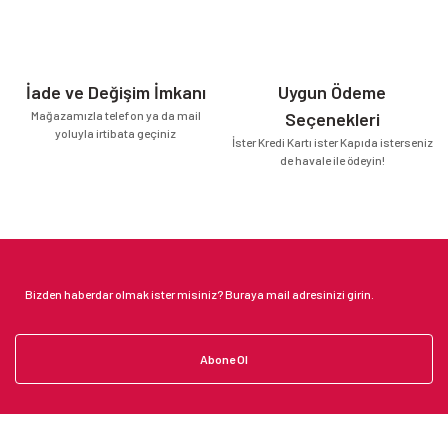
İade ve Değişim İmkanı
Uygun Ödeme
Mağazamızla telefon ya da mail
Seçenekleri
yoluyla irtibata geçiniz
İster Kredi Kartı ister Kapıda isterseniz
de havale ile ödeyin!
Abone Ol