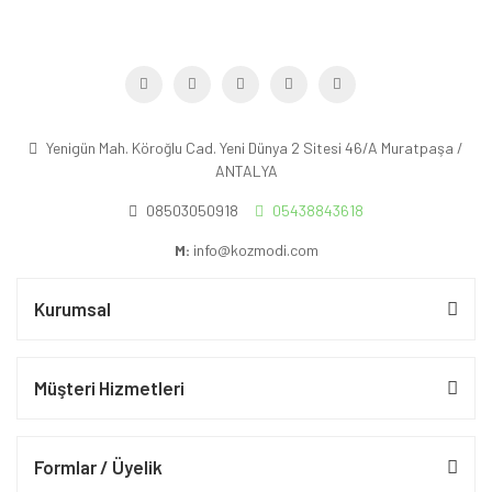
Yenigün Mah. Köroğlu Cad. Yeni Dünya 2 Sitesi 46/A Muratpaşa /
ANTALYA
08503050918
05438843618
M:
info@kozmodi.com
Kurumsal
Müşteri Hizmetleri
Formlar / Üyelik