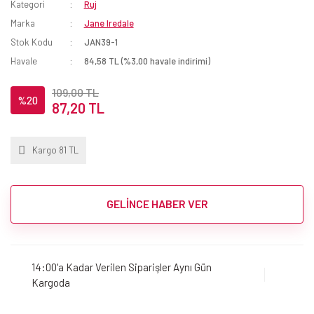
Kategori
Ruj
Marka
Jane Iredale
Stok Kodu
JAN39-1
Havale
84,58 TL (%3,00 havale indirimi)
109,00 TL
%20
87,20 TL
Kargo 81 TL
GELİNCE HABER VER
14:00'a Kadar Verilen Siparişler Aynı Gün
Kargoda