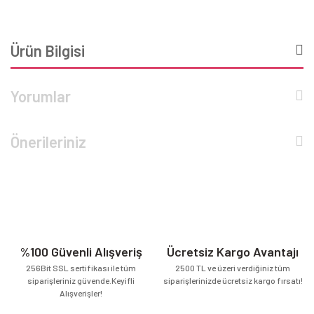
Ürün Bilgisi
Yorumlar
Önerileriniz
%100 Güvenli Alışveriş
Ücretsiz Kargo Avantajı
256Bit SSL sertifikası ile tüm
2500 TL ve üzeri verdiğiniz tüm
siparişleriniz güvende.Keyifli
siparişlerinizde ücretsiz kargo fırsatı!
Alışverişler!