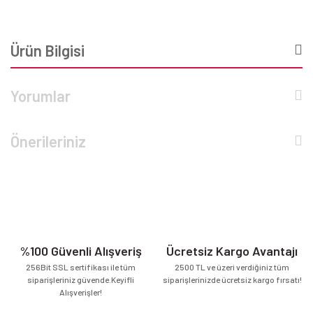
Ürün Bilgisi
Yorumlar
Önerileriniz
%100 Güvenli Alışveriş
Ücretsiz Kargo Avantajı
256Bit SSL sertifikası ile tüm
2500 TL ve üzeri verdiğiniz tüm
siparişleriniz güvende.Keyifli
siparişlerinizde ücretsiz kargo fırsatı!
Alışverişler!