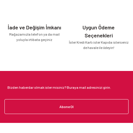
İade ve Değişim İmkanı
Uygun Ödeme
Mağazamızla telefon ya da mail
Seçenekleri
yoluyla irtibata geçiniz
İster Kredi Kartı ister Kapıda isterseniz
de havale ile ödeyin!
Abone Ol