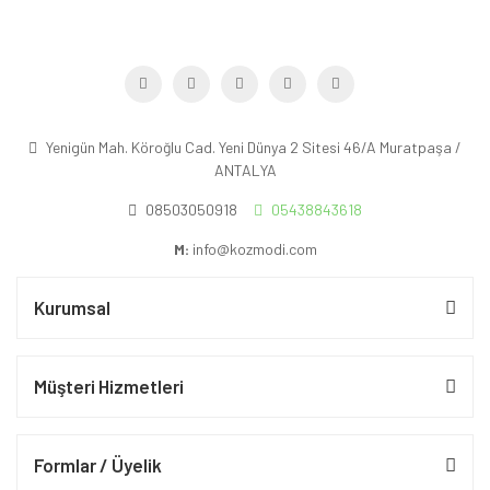
Yenigün Mah. Köroğlu Cad. Yeni Dünya 2 Sitesi 46/A Muratpaşa /
ANTALYA
08503050918
05438843618
M:
info@kozmodi.com
Kurumsal
Müşteri Hizmetleri
Formlar / Üyelik